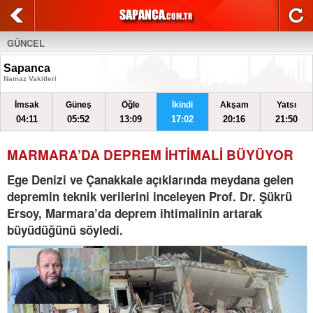
GÜNCEL
Sapanca
Namaz Vakitleri
İmsak
Güneş
Öğle
İkindi
Akşam
Yatsı
04:11
05:52
13:09
17:02
20:16
21:50
MARMARA’DA DEPREM İHTİMALİ BÜYÜYOR
Ege Denizi ve Çanakkale açıklarında meydana gelen
depremin teknik verilerini inceleyen Prof. Dr. Şükrü
Ersoy, Marmara’da deprem ihtimalinin artarak
büyüdüğünü söyledi.