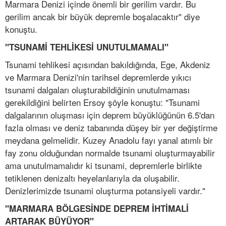
Marmara Denizi içinde önemli bir gerilim vardır. Bu
gerilim ancak bir büyük depremle boşalacaktır" diye
konuştu.
"TSUNAMİ TEHLİKESİ UNUTULMAMALI"
Tsunami tehlikesi açısından bakıldığında, Ege, Akdeniz
ve Marmara Denizi'nin tarihsel depremlerde yıkıcı
tsunami dalgaları oluşturabildiğinin unutulmaması
gerekildiğini belirten Ersoy şöyle konuştu: "Tsunami
dalgalarının oluşması için deprem büyüklüğünün 6.5'dan
fazla olması ve deniz tabanında düşey bir yer değiştirme
meydana gelmelidir. Kuzey Anadolu fayı yanal atımlı bir
fay zonu olduğundan normalde tsunami oluşturmayabilir
ama unutulmamalıdır ki tsunami, depremlerle birlikte
tetiklenen denizaltı heyelanlarıyla da oluşabilir.
Denizlerimizde tsunami oluşturma potansiyeli vardır."
"MARMARA BÖLGESİNDE DEPREM İHTİMALİ
ARTARAK BÜYÜYOR"