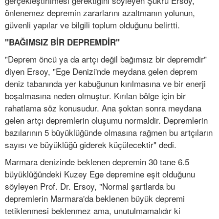
gerçekleştirilmesi gerektiğini söyleyen Şükrü Ersoy,
önlenemez depremin zararlarını azaltmanın yolunun,
güvenli yapılar ve bilgili toplum olduğunu belirtti.
"BAĞIMSIZ BİR DEPREMDİR"
"Deprem öncü ya da artçı değil bağımsız bir depremdir"
diyen Ersoy, "Ege Denizi'nde meydana gelen deprem
deniz tabanında yer kabuğunun kırılmasına ve bir enerji
boşalmasına neden olmuştur. Kırılan bölge için bir
rahatlama söz konusudur. Ana şoktan sonra meydana
gelen artçı depremlerin oluşumu normaldir. Depremlerin
bazılarının 5 büyüklüğünde olmasına rağmen bu artçıların
sayısı ve büyüklüğü giderek küçülecektir" dedi.
Marmara denizinde beklenen depremin 30 tane 6.5
büyüklüğündeki Kuzey Ege depremine eşit olduğunu
söyleyen Prof. Dr. Ersoy, "Normal şartlarda bu
depremlerin Marmara'da beklenen büyük depremi
tetiklenmesi beklenmez ama, unutulmamalıdır ki