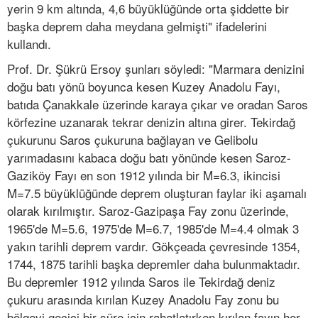
yerin 9 km altında, 4,6 büyüklüğünde orta şiddette bir
başka deprem daha meydana gelmişti" ifadelerini
kullandı.
Prof. Dr. Şükrü Ersoy şunları söyledi: "Marmara denizini
doğu batı yönü boyunca kesen Kuzey Anadolu Fayı,
batıda Çanakkale üzerinde karaya çıkar ve oradan Saros
körfezine uzanarak tekrar denizin altına girer. Tekirdağ
çukurunu Saros çukuruna bağlayan ve Gelibolu
yarımadasını kabaca doğu batı yönünde kesen Saroz-
Gaziköy Fayı en son 1912 yılında bir M=6.3, ikincisi
M=7.5 büyüklüğünde deprem oluşturan faylar iki aşamalı
olarak kırılmıştır. Saroz-Gazipaşa Fay zonu üzerinde,
1965'de M=5.6, 1975'de M=6.7, 1985'de M=4.4 olmak 3
yakın tarihli deprem vardır. Gökçeada çevresinde 1354,
1744, 1875 tarihli başka depremler daha bulunmaktadır.
Bu depremler 1912 yılında Saros ile Tekirdağ deniz
çukuru arasında kırılan Kuzey Anadolu Fay zonu bu
bölgeyi geçici bir süre için rahatlatırken kırılan fayın her