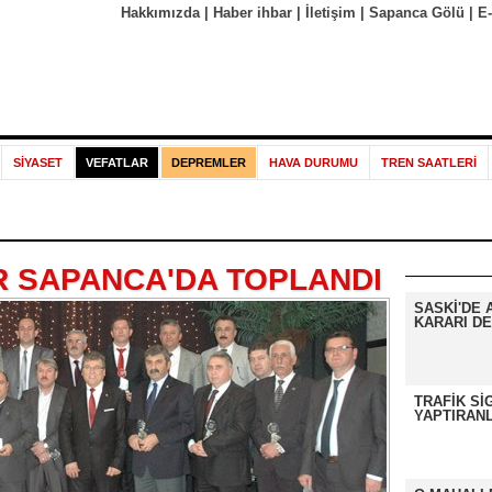
Hakkımızda
|
Haber ihbar
|
İletişim
|
Sapanca Gölü
|
E
SİYASET
VEFATLAR
DEPREMLER
HAVA DURUMU
TREN SAATLERİ
R SAPANCA'DA TOPLANDI
SASKİ'DE 
KARARI DE
TRAFİK Sİ
YAPTIRANL