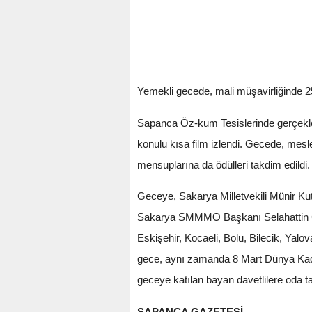
Yemekli gecede, mali müşavirliğinde 25 
Sapanca Öz-kum Tesislerinde gerçekle
konulu kısa film izlendi. Gecede, mesl
mensuplarına da ödülleri takdim edildi
Geceye, Sakarya Milletvekili Münir 
Sakarya SMMMO Başkanı Selahattin Ç
Eskişehir, Kocaeli, Bolu, Bilecik, Yal
gece, aynı zamanda 8 Mart Dünya Kadın
geceye katılan bayan davetlilere oda ta
SAPANCA GAZETESİ