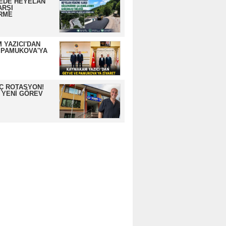
EDE HEYELAN
ARŞI
RME
 YAZICI'DAN
 PAMUKOVA'YA
İÇ ROTASYON!
 YENİ GÖREV