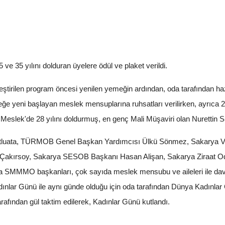
ve 35 yılını dolduran üyelere ödül ve plaket verildi.
ştirilen program öncesi yenilen yemeğin ardından, oda tarafından h
eğe yeni başlayan meslek mensuplarına ruhsatları verilirken, ayrıca 2
. Meslek'de 28 yılını doldurmuş, en genç Mali Müşaviri olan Nurettin 
Kutluata, TÜRMOB Genel Başkan Yardımcısı Ülkü Sönmez, Sakarya Ve
akırsoy, Sakarya SESOB Başkanı Hasan Alişan, Sakarya Ziraat O
ova SMMMO başkanları, çok sayıda meslek mensubu ve aileleri ile dave
lar Günü ile aynı günde olduğu için oda tarafından Dünya Kadınlar Gü
rafından gül taktim edilerek, Kadınlar Günü kutlandı.