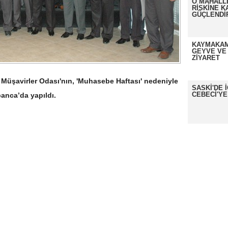
O MAHALL
RİSKİNE K
GÜÇLENDİ
KAYMAKAM
GEYVE VE
ZİYARET
Müşavirler Odası'nın, 'Muhasebe Haftası' nedeniyle
SASKİ'DE 
CEBECİ'YE
anca’da yapıldı.