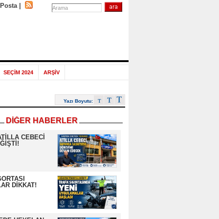
-Posta
|
SEÇİM 2024
ARŞİV
Yazı Boyutu:
DİĞER HABERLER
ATİLLA CEBECİ
ĞİŞTİ!
GORTASI
AR DİKKAT!