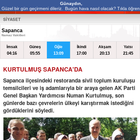
Günaydın,
Güzel bir gün geçirmeni dileriz.
Bugün hava nasıl olacak? Tıkla öğren
SİYASET
Sapanca
Namaz Vakitleri
İmsak
Güneş
Öğle
İkindi
Akşam
Yatsı
04:16
05:55
13:09
17:00
20:13
21:45
KURTULMUŞ SAPANCA'DA
Sapanca ilçesindeki restoranda sivil toplum kuruluşu
temsilcileri ve iş adamlarıyla bir araya gelen AK Parti
Genel Başkan Yardımcısı Numan Kurtulmuş, son
günlerde bazı çevrelerin ülkeyi karıştırmak istediğini
gördüklerini söyledi.