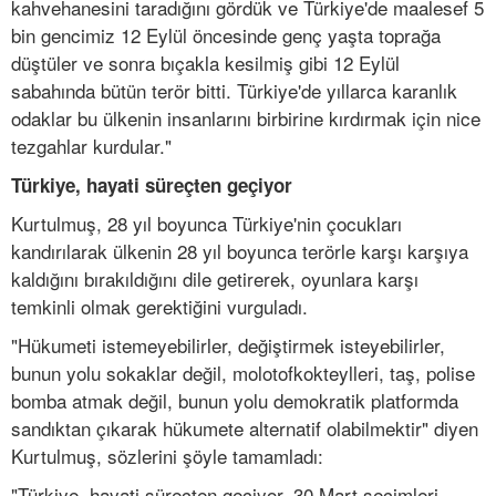
kahvehanesini taradığını gördük ve Türkiye'de maalesef 5
bin gencimiz 12 Eylül öncesinde genç yaşta toprağa
düştüler ve sonra bıçakla kesilmiş gibi 12 Eylül
sabahında bütün terör bitti. Türkiye'de yıllarca karanlık
odaklar bu ülkenin insanlarını birbirine kırdırmak için nice
tezgahlar kurdular."
Türkiye, hayati süreçten geçiyor
Kurtulmuş, 28 yıl boyunca Türkiye'nin çocukları
kandırılarak ülkenin 28 yıl boyunca terörle karşı karşıya
kaldığını bırakıldığını dile getirerek, oyunlara karşı
temkinli olmak gerektiğini vurguladı.
"Hükumeti istemeyebilirler, değiştirmek isteyebilirler,
bunun yolu sokaklar değil, molotofkokteylleri, taş, polise
bomba atmak değil, bunun yolu demokratik platformda
sandıktan çıkarak hükumete alternatif olabilmektir" diyen
Kurtulmuş, sözlerini şöyle tamamladı:
"Türkiye, hayati süreçten geçiyor. 30 Mart seçimleri,