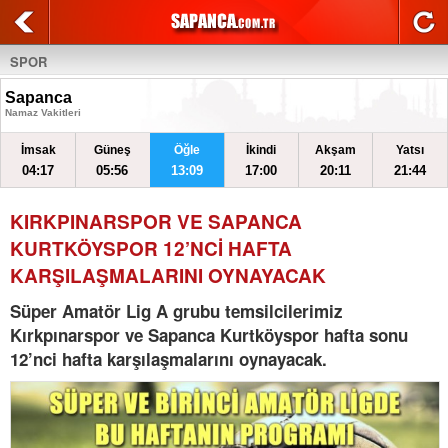
SPOR
Sapanca
Namaz Vakitleri
İmsak
Güneş
Öğle
İkindi
Akşam
Yatsı
04:17
05:56
13:09
17:00
20:11
21:44
KIRKPINARSPOR VE SAPANCA
KURTKÖYSPOR 12’NCİ HAFTA
KARŞILAŞMALARINI OYNAYACAK
Süper Amatör Lig A grubu temsilcilerimiz
Kırkpınarspor ve Sapanca Kurtköyspor hafta sonu
12’nci hafta karşılaşmalarını oynayacak.