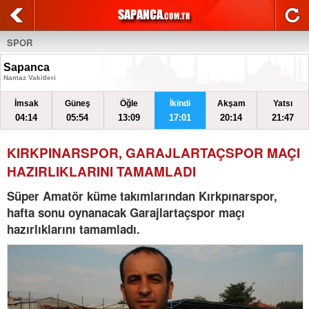
SPOR
Sapanca
Namaz Vakitleri
İmsak
Güneş
Öğle
İkindi
Akşam
Yatsı
04:14
05:54
13:09
17:01
20:14
21:47
KIRKPINARSPOR, GARAJLARTAÇSPOR MAÇI
HAZIRLIKLARINI TAMAMLADI
Süper Amatör küme takımlarından Kırkpınarspor,
hafta sonu oynanacak Garajlartaçspor maçı
hazırlıklarını tamamladı.