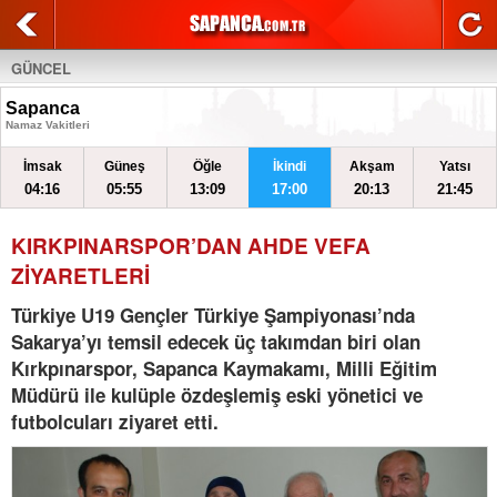
GÜNCEL
Sapanca
Namaz Vakitleri
İmsak
Güneş
Öğle
İkindi
Akşam
Yatsı
04:16
05:55
13:09
17:00
20:13
21:45
KIRKPINARSPOR’DAN AHDE VEFA
ZİYARETLERİ
Türkiye U19 Gençler Türkiye Şampiyonası’nda
Sakarya’yı temsil edecek üç takımdan biri olan
Kırkpınarspor, Sapanca Kaymakamı, Milli Eğitim
Müdürü ile kulüple özdeşlemiş eski yönetici ve
futbolcuları ziyaret etti.