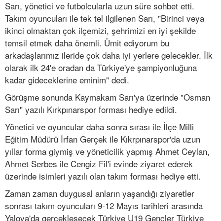
Sarı, yönetici ve futbolcularla uzun süre sohbet etti.
Takım oyuncuları ile tek tel ilgilenen Sarı, "Birinci veya
ikinci olmaktan çok ilçemizi, şehrimizi en iyi şekilde
temsil etmek daha önemli. Ümit ediyorum bu
arkadaşlarımız ileride çok daha iyi yerlere gelecekler. İlk
olarak ilk 24'e oradan da Türkiye'ye şampiyonluğuna
kadar gideceklerine eminim" dedi.
Görüşme sonunda Kaymakam Sarı'ya üzerinde "Osman
Sarı" yazılı Kırkpınarspor forması hediye edildi.
Yönetici ve oyuncular daha sonra sırası ile İlçe Milli
Eğitim Müdürü İrfan Gerçek ile Kıkrpınarspor'da uzun
yıllar forma giymiş ve yöneticilik yapmış Ahmet Ceylan,
Ahmet Serbes ile Cengiz Fil'i evinde ziyaret ederek
üzerinde isimleri yazılı olan takım forması hediye etti.
Zaman zaman duygusal anların yaşandığı ziyaretler
sonrası takım oyuncuları 9-12 Mayıs tarihleri arasında
Yalova'da gerçekleşecek Türkiye U19 Gençler Türkiye