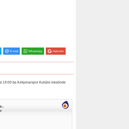
E-mail
WhatsApp
Haberler
:00’da Kırkpınarspor Kulübü lokalinde
z..
r.