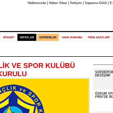
Hakkımızda
|
Haber ihbar
|
İletişim
|
Sapanca Gölü
|
E
SİYASET
VEFATLAR
DEPREMLER
HAVA DURUMU
TREN SAATLERİ
LİK VE SPOR KULÜBÜ
KURULU
SOFDER'D
DEĞİŞİMİ
ÖZKUM SP
PRİX'DE B