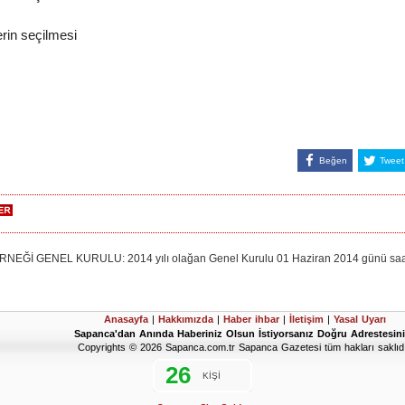
erin seçilmesi
Beğen
Tweet
 GENEL KURULU: 2014 yılı olağan Genel Kurulu 01 Haziran 2014 günü saat 19
Anasayfa
|
Hakkımızda
|
Haber ihbar
|
İletişim
|
Yasal Uyarı
Sapanca'dan Anında Haberiniz Olsun İstiyorsanız Doğru Adrestesini
Copyrights © 2026 Sapanca.com.tr Sapanca Gazetesi tüm hakları saklıdı