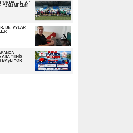
OR'DA 1. ETAP
İ TAMAMLANDI
R, DETAYLAR
LER
APANCA
MASA TENİSİ
I BAŞLIYOR