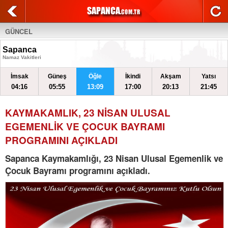
GÜNCEL
Sapanca
Namaz Vakitleri
İmsak
Güneş
Öğle
İkindi
Akşam
Yatsı
04:16
05:55
13:09
17:00
20:13
21:45
KAYMAKAMLIK, 23 NİSAN ULUSAL
EGEMENLİK VE ÇOCUK BAYRAMI
PROGRAMINI AÇIKLADI
Sapanca Kaymakamlığı, 23 Nisan Ulusal Egemenlik ve
Çocuk Bayramı programını açıkladı.