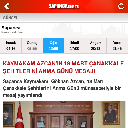
GÜNCEL
Sapanca
Namaz Vakitleri
İmsak
Güneş
Öğle
İkindi
Akşam
Yatsı
04:16
05:55
13:09
17:00
20:13
21:45
KAYMAKAM AZCAN’IN 18 MART ÇANAKKALE
ŞEHİTLERİNİ ANMA GÜNÜ MESAJI
Sapanca Kaymakamı Gökhan Azcan, 18 Mart
Çanakkale Şehitlerini Anma Günü münasebetiyle bir
mesaj yayımlandı.