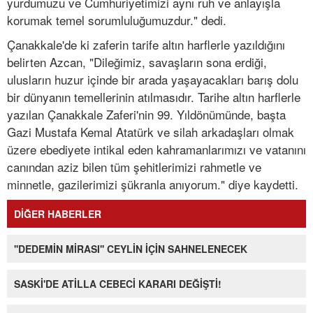
yurdumuzu ve Cumhuriyetimizi aynı ruh ve anlayışla
korumak temel sorumluluğumuzdur." dedi.
Çanakkale'de ki zaferin tarife altın harflerle yazıldığını
belirten Azcan, "Dileğimiz, savaşların sona erdiği,
ulusların huzur içinde bir arada yaşayacakları barış dolu
bir dünyanın temellerinin atılmasıdır. Tarihe altın harflerle
yazılan Çanakkale Zaferi'nin 99. Yıldönümünde, başta
Gazi Mustafa Kemal Atatürk ve silah arkadaşları olmak
üzere ebediyete intikal eden kahramanlarımızı ve vatanını
canından aziz bilen tüm şehitlerimizi rahmetle ve
minnetle, gazilerimizi şükranla anıyorum." diye kaydetti.
DİĞER HABERLER
''DEDEMİN MİRASI'' CEYLİN İÇİN SAHNELENECEK
SASKİ'DE ATİLLA CEBECİ KARARI DEĞİŞTİ!