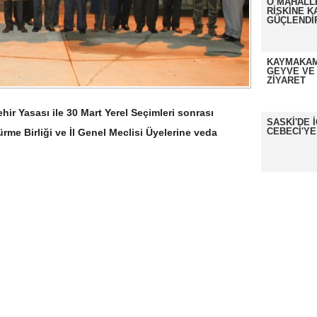
O MAHALL
RİSKİNE K
GÜÇLENDİ
KAYMAKAM
GEYVE VE
ZİYARET
r Yasası ile 30 Mart Yerel Seçimleri sonrası
SASKİ'DE 
CEBECİ'YE
rme Birliği ve İl Genel Meclisi Üyelerine veda