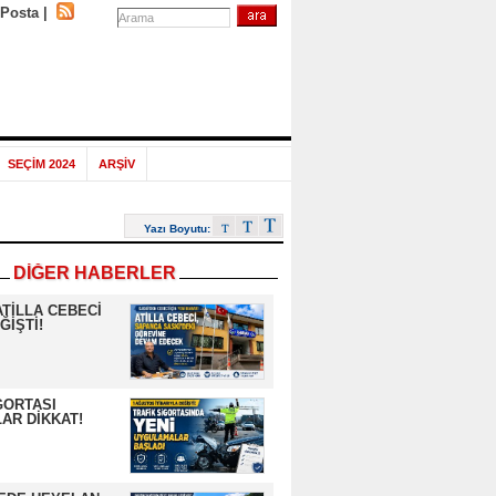
-Posta
|
SEÇİM 2024
ARŞİV
Yazı Boyutu:
DİĞER HABERLER
ATİLLA CEBECİ
ĞİŞTİ!
GORTASI
AR DİKKAT!