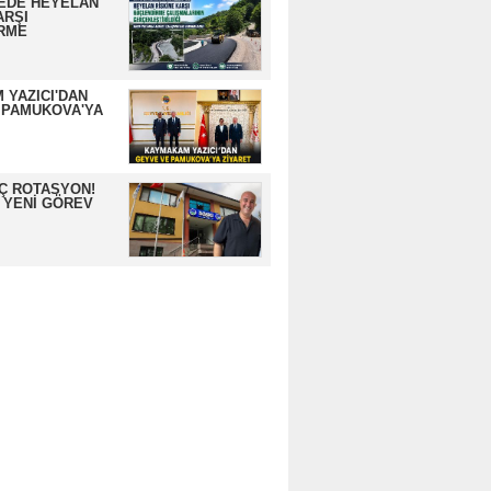
EDE HEYELAN
ARŞI
RME
 YAZICI'DAN
 PAMUKOVA'YA
İÇ ROTASYON!
 YENİ GÖREV