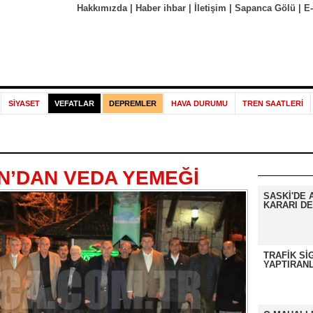
Hakkımızda
|
Haber ihbar
|
İletişim
|
Sapanca Gölü
|
E
SİYASET
VEFATLAR
DEPREMLER
HAVA DURUMU
TREN SAATLERİ
’DAN VEDA YEMEĞİ
SASKİ'DE 
KARARI DE
TRAFİK Sİ
YAPTIRANL