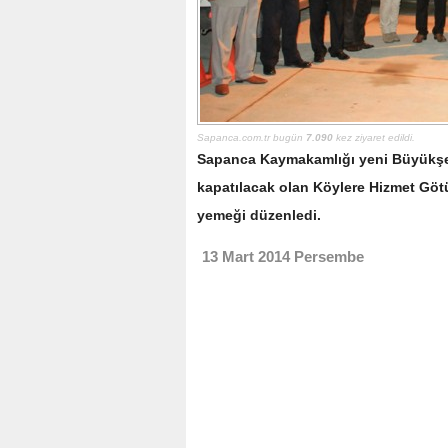
Sapanca.com.tr bugün
7.090
kez ziyaret edildi.
Sapanca Kaymakamlığı yeni Büyükşehi
kapatılacak olan Köylere Hizmet Götü
yemeği düzenledi.
13 Mart 2014 Persembe