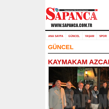
ANA SAYFA
GÜNCEL
YAŞAM
SPOR
GÜNCEL
KAYMAKAM AZCAN