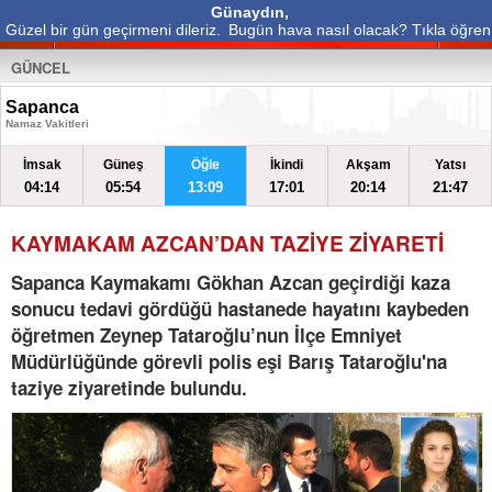
Günaydın,
Güzel bir gün geçirmeni dileriz.
Bugün hava nasıl olacak? Tıkla öğren
GÜNCEL
Sapanca
Namaz Vakitleri
İmsak
Güneş
Öğle
İkindi
Akşam
Yatsı
04:14
05:54
13:09
17:01
20:14
21:47
KAYMAKAM AZCAN’DAN TAZİYE ZİYARETİ
Sapanca Kaymakamı Gökhan Azcan geçirdiği kaza
sonucu tedavi gördüğü hastanede hayatını kaybeden
öğretmen Zeynep Tataroğlu’nun İlçe Emniyet
Müdürlüğünde görevli polis eşi Barış Tataroğlu'na
taziye ziyaretinde bulundu.