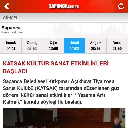
GÜNCEL
Sapanca
Namaz Vakitleri
İmsak
Güneş
Öğle
İkindi
Akşam
Yatsı
04:11
05:52
13:09
17:02
20:16
21:50
KATSAK KÜLTÜR SANAT ETKİNLİKLERİ
BAŞLADI
Sapanca Belediyesi Kırkpınar Açıkhava Tiyatrosu
Sanat Kulübü (KATSAK) tarafından düzenlenen güz
dönemi kültür sanat etkinlikleri “Yaşama Artı
Katmak" konulu söyleşi ile başladı.