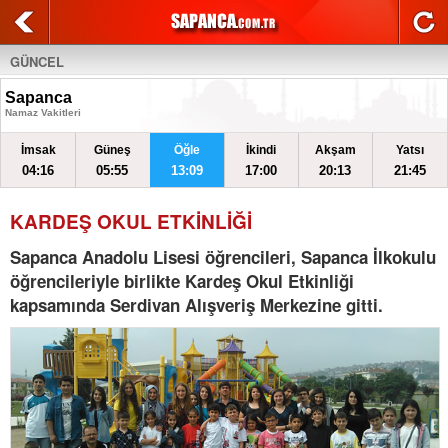
GÜNCEL
Sapanca
Namaz Vakitleri
İmsak
Güneş
Öğle
İkindi
Akşam
Yatsı
04:16
05:55
13:09
17:00
20:13
21:45
KARDEŞ OKUL ETKİNLİĞİ
Sapanca Anadolu Lisesi öğrencileri, Sapanca İlkokulu
öğrencileriyle birlikte Kardeş Okul Etkinliği
kapsamında Serdivan Alışveriş Merkezine gitti.