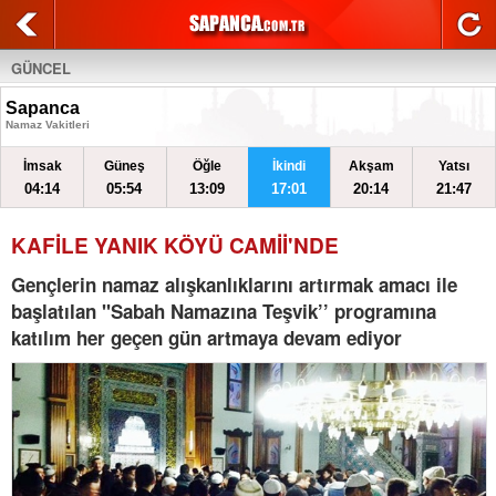
GÜNCEL
Sapanca
Namaz Vakitleri
İmsak
Güneş
Öğle
İkindi
Akşam
Yatsı
04:14
05:54
13:09
17:01
20:14
21:47
KAFİLE YANIK KÖYÜ CAMİİ'NDE
Gençlerin namaz alışkanlıklarını artırmak amacı ile
başlatılan "Sabah Namazına Teşvik’’ programına
katılım her geçen gün artmaya devam ediyor