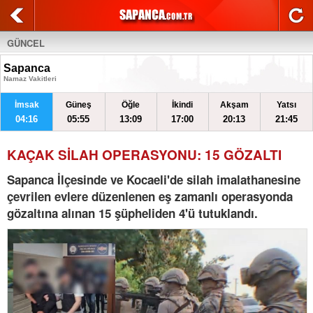
GÜNCEL
Sapanca
Namaz Vakitleri
İmsak
Güneş
Öğle
İkindi
Akşam
Yatsı
04:16
05:55
13:09
17:00
20:13
21:45
KAÇAK SİLAH OPERASYONU: 15 GÖZALTI
Sapanca İlçesinde ve Kocaeli'de silah imalathanesine
çevrilen evlere düzenlenen eş zamanlı operasyonda
gözaltına alınan 15 şüpheliden 4'ü tutuklandı.