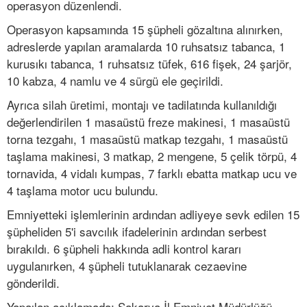
operasyon düzenlendi.
Operasyon kapsamında 15 şüpheli gözaltına alınırken,
adreslerde yapılan aramalarda 10 ruhsatsız tabanca, 1
kurusıkı tabanca, 1 ruhsatsız tüfek, 616 fişek, 24 şarjör,
10 kabza, 4 namlu ve 4 sürgü ele geçirildi.
Ayrıca silah üretimi, montajı ve tadilatında kullanıldığı
değerlendirilen 1 masaüstü freze makinesi, 1 masaüstü
torna tezgahı, 1 masaüstü matkap tezgahı, 1 masaüstü
taşlama makinesi, 3 matkap, 2 mengene, 5 çelik törpü, 4
tornavida, 4 vidalı kumpas, 7 farklı ebatta matkap ucu ve
4 taşlama motor ucu bulundu.
Emniyetteki işlemlerinin ardından adliyeye sevk edilen 15
şüpheliden 5'i savcılık ifadelerinin ardından serbest
bırakıldı. 6 şüpheli hakkında adli kontrol kararı
uygulanırken, 4 şüpheli tutuklanarak cezaevine
gönderildi.
Yapaılan açıklamada; Sakarya İl Emniyet Müdürlüğü