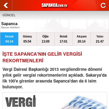
GÜNCEL
Sapanca
Namaz Vakitleri
İmsak
Güneş
Öğle
İkindi
Akşam
Yatsı
04:14
05:54
13:09
17:01
20:14
21:47
İŞTE SAPANCA'NIN GELİR VERGİSİ
REKORTMENLERİ
Vergi Dairesi Başkanlığı 2013 vergilendirme dönemi
yıllık gelir vergisi rekortmenlerini açıkladı. Sakarya'da
ilk 100'e girenler arasında Sapanca'dan da 6 isim
bulunuyor.