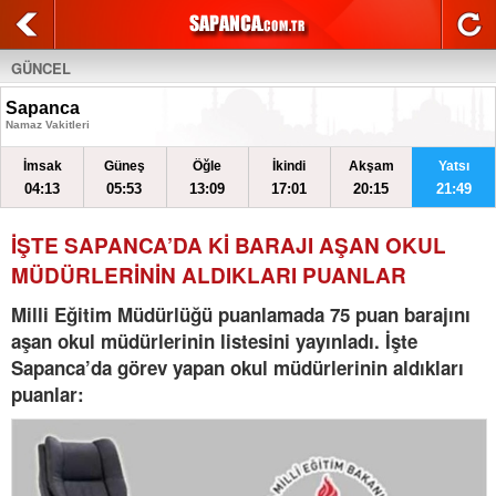
GÜNCEL
Sapanca
Namaz Vakitleri
İmsak
Güneş
Öğle
İkindi
Akşam
Yatsı
04:13
05:53
13:09
17:01
20:15
21:49
İŞTE SAPANCA’DA Kİ BARAJI AŞAN OKUL
MÜDÜRLERİNİN ALDIKLARI PUANLAR
Milli Eğitim Müdürlüğü puanlamada 75 puan barajını
aşan okul müdürlerinin listesini yayınladı. İşte
Sapanca’da görev yapan okul müdürlerinin aldıkları
puanlar: