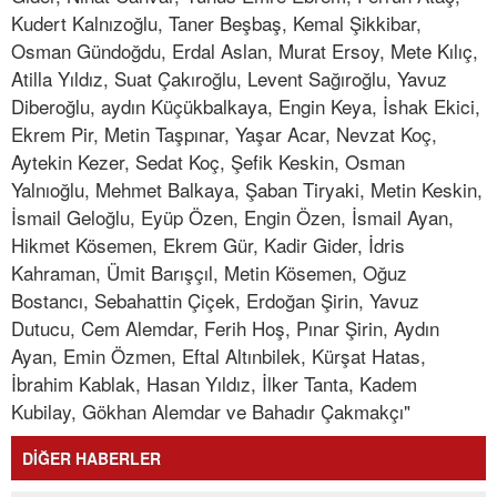
Kudert Kalnızoğlu, Taner Beşbaş, Kemal Şikkibar,
Osman Gündoğdu, Erdal Aslan, Murat Ersoy, Mete Kılıç,
Atilla Yıldız, Suat Çakıroğlu, Levent Sağıroğlu, Yavuz
Diberoğlu, aydın Küçükbalkaya, Engin Keya, İshak Ekici,
Ekrem Pir, Metin Taşpınar, Yaşar Acar, Nevzat Koç,
Aytekin Kezer, Sedat Koç, Şefik Keskin, Osman
Yalnıoğlu, Mehmet Balkaya, Şaban Tiryaki, Metin Keskin,
İsmail Geloğlu, Eyüp Özen, Engin Özen, İsmail Ayan,
Hikmet Kösemen, Ekrem Gür, Kadir Gider, İdris
Kahraman, Ümit Barışçıl, Metin Kösemen, Oğuz
Bostancı, Sebahattin Çiçek, Erdoğan Şirin, Yavuz
Dutucu, Cem Alemdar, Ferih Hoş, Pınar Şirin, Aydın
Ayan, Emin Özmen, Eftal Altınbilek, Kürşat Hatas,
İbrahim Kablak, Hasan Yıldız, İlker Tanta, Kadem
Kubilay, Gökhan Alemdar ve Bahadır Çakmakçı"
DİĞER HABERLER