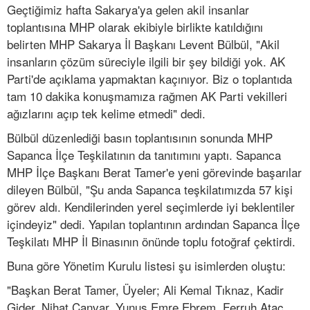
Geçtiğimiz hafta Sakarya'ya gelen akil insanlar
toplantısına MHP olarak ekibiyle birlikte katıldığını
belirten MHP Sakarya İl Başkanı Levent Bülbül, "Akil
insanların çözüm süreciyle ilgili bir şey bildiği yok. AK
Parti'de açıklama yapmaktan kaçınıyor. Biz o toplantıda
tam 10 dakika konuşmamıza rağmen AK Parti vekilleri
ağızlarını açıp tek kelime etmedi" dedi.
Bülbül düzenlediği basın toplantısının sonunda MHP
Sapanca İlçe Teşkilatının da tanıtımını yaptı. Sapanca
MHP İlçe Başkanı Berat Tamer'e yeni görevinde başarılar
dileyen Bülbül, "Şu anda Sapanca teşkilatımızda 57 kişi
görev aldı. Kendilerinden yerel seçimlerde iyi beklentiler
içindeyiz" dedi. Yapılan toplantının ardından Sapanca İlçe
Teşkilatı MHP İl Binasının önünde toplu fotoğraf çektirdi.
Buna göre Yönetim Kurulu listesi şu isimlerden oluştu:
"Başkan Berat Tamer, Üyeler; Ali Kemal Tıknaz, Kadir
Gider, Nihat Canvar, Yunus Emre Ebrem, Ferruh Ataç,