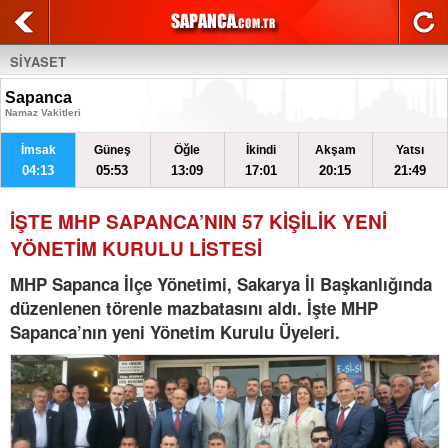
SİYASET
Sapanca
Namaz Vakitleri
İmsak
Güneş
Öğle
İkindi
Akşam
Yatsı
04:13
05:53
13:09
17:01
20:15
21:49
İŞTE MHP SAPANCA’NIN 57 KİŞİLİK YENİ
YÖNETİM KURULU LİSTESİ
MHP Sapanca İlçe Yönetimi, Sakarya İl Başkanlığında
düzenlenen törenle mazbatasını aldı. İşte MHP
Sapanca’nın yeni Yönetim Kurulu Üyeleri.