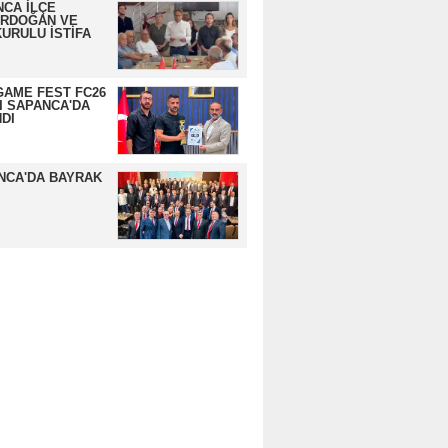
CA İLÇE
ERDOĞAN VE
URULU İSTİFA
GAME FEST FC26
I SAPANCA'DA
DI
NCA'DA BAYRAK