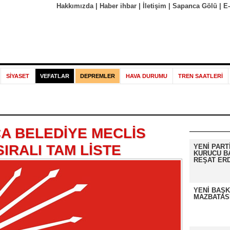
Hakkımızda
|
Haber ihbar
|
İletişim
|
Sapanca Gölü
|
E
SİYASET
VEFATLAR
DEPREMLER
HAVA DURUMU
TREN SAATLERİ
A BELEDİYE MECLİS
IRALI TAM LİSTE
YENİ PART
KURUCU B
REŞAT ER
YENİ BAŞK
MAZBATASI