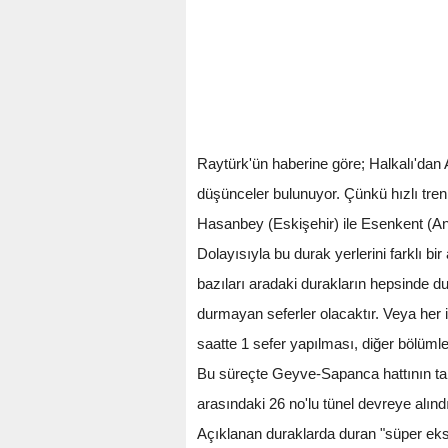
Raytürk'ün haberine göre; Halkalı'dan 
düşünceler bulunuyor. Çünkü hızlı tre
Hasanbey (Eskişehir) ile Esenkent (Anka
Dolayısıyla bu durak yerlerini farklı b
bazıları aradaki durakların hepsinde d
durmayan seferler olacaktır. Veya her i
saatte 1 sefer yapılması, diğer bölümle
Bu süreçte Geyve-Sapanca hattının tam
arasındaki 26 no'lu tünel devreye alındı
Açıklanan duraklarda duran "süper ekspr