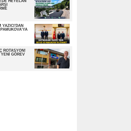
EDE HEYELAN
ARŞI
RME
 YAZICI'DAN
 PAMUKOVA'YA
İÇ ROTASYON!
 YENİ GÖREV