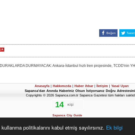
Beğen
Tweet
KLARDA DURMAYACAK: Ankara-İstanbul hızlı tren projesinde, TCDD'nin YHT'leri
Anasayfa
|
Hakkımızda
|
Haber ihbar
|
İletişim
|
Yasal Uyarı
Sapanca'dan Anında Haberiniz Olsun İstiyorsanız Doğru Adrestesini
Copyrights © 2026 Sapanca.com.tr Sapanca Gazetesi tüm hakları saklıdı
Sapanca City Guide
2019 Sapanca Seçim Sonuçları
D'Hondt Meclis Üye Dağılımı Hesaplama Aracı
kullanma politikalarını kabul etmiş sayılırsınız.
Ek bilgi
www.vahitarapoglu.tr