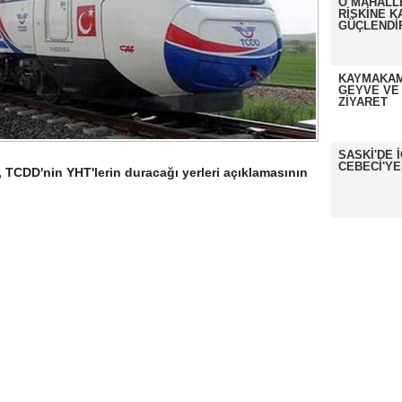
O MAHALL
RİSKİNE K
GÜÇLENDİ
KAYMAKAM
GEYVE VE
ZİYARET
SASKİ'DE 
CEBECİ'YE
, TCDD'nin YHT'lerin duracağı yerleri açıklamasının