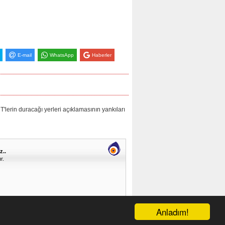
E-mail
WhatsApp
Haberler
n duracağı yerleri açıklamasının yankıları
z..
r.
Anladım!