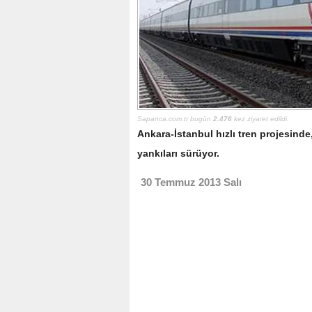
Sapanca.com.tr bugün
2.476
kez ziyaret edildi.
Ankara-İstanbul hızlı tren projesinde
yankıları sürüyor.
30 Temmuz 2013 Salı