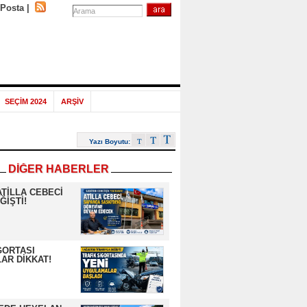
-Posta
|
SEÇİM 2024
ARŞİV
Yazı Boyutu:
DİĞER HABERLER
ATİLLA CEBECİ
ĞİŞTİ!
GORTASI
AR DİKKAT!