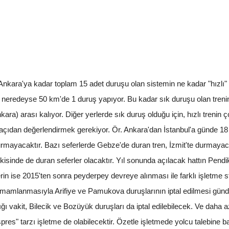
Ankara'ya kadar toplam 15 adet duruşu olan sistemin ne kadar "hızlı" 
n neredeyse 50 km'de 1 duruş yapıyor. Bu kadar sık duruşu olan treni
ra) arası kalıyor. Diğer yerlerde sık duruş olduğu için, hızlı trenin ç
ir açıdan değerlendirmek gerekiyor. Ör. Ankara'dan İstanbul'a günde 18
urmayacaktır. Bazı seferlerde Gebze'de duran tren, İzmit'te durmayac
kisinde de duran seferler olacaktır. Yıl sonunda açılacak hattın Pendik
rin ise 2015'ten sonra peyderpey devreye alınması ile farklı işletme st
amlanmasıyla Arifiye ve Pamukova duruşlarının iptal edilmesi günde
ğı vakit, Bilecik ve Bozüyük duruşları da iptal edilebilecek. Ve daha az
es" tarzı işletme de olabilecektir. Özetle işletmede yolcu talebine ba