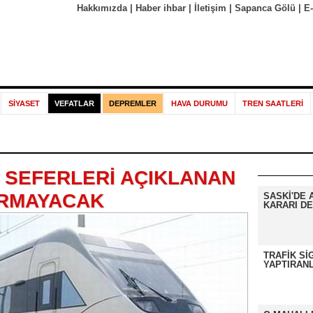
Hakkımızda
|
Haber ihbar
|
İletişim
|
Sapanca Gölü
|
E
SİYASET
VEFATLAR
DEPREMLER
HAVA DURUMU
TREN SAATLERİ
M SEFERLERİ AÇIKLANAN
RMAYACAK
SASKİ'DE 
KARARI DE
TRAFİK Sİ
YAPTIRANL