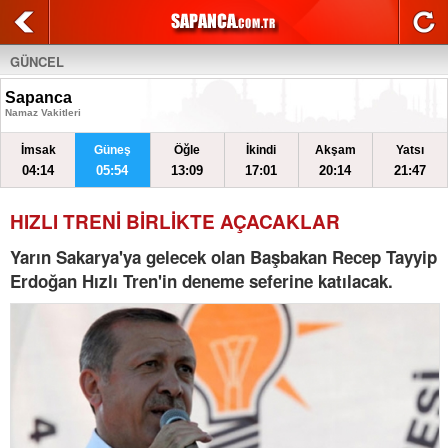
GÜNCEL
Sapanca
Namaz Vakitleri
İmsak
Güneş
Öğle
İkindi
Akşam
Yatsı
04:14
05:54
13:09
17:01
20:14
21:47
HIZLI TRENİ BİRLİKTE AÇACAKLAR
Yarın Sakarya'ya gelecek olan Başbakan Recep Tayyip
Erdoğan Hızlı Tren'in deneme seferine katılacak.