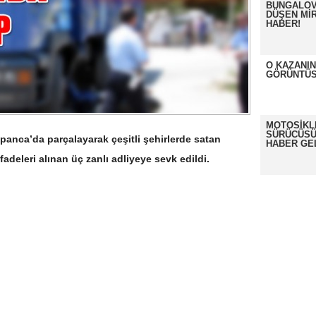
BUNGALOV
DÜŞEN MİR
HABER!
O KAZANI
GÖRÜNTÜS
MOTOSİKL
SÜRÜCÜSÜ
panca’da parçalayarak çeşitli şehirlerde satan
HABER GE
İfadeleri alınan üç zanlı adliyeye sevk edildi.