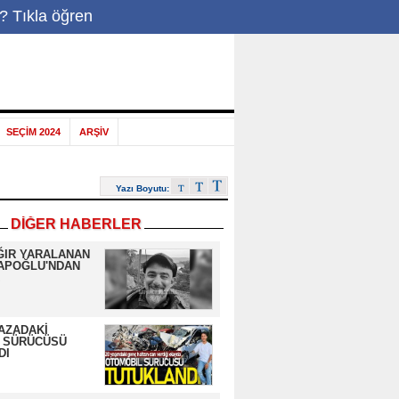
-Posta
|
? Tıkla öğren
SEÇİM 2024
ARŞİV
Yazı Boyutu:
DİĞER HABERLER
ĞIR YARALANAN
APOĞLU'NDAN
AZADAKİ
 SÜRÜCÜSÜ
DI