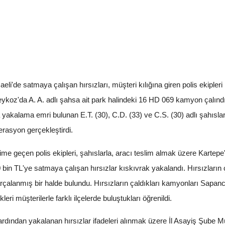
eli'de satmaya çalışan hırsızları, müşteri kılığına giren polis ekipleri
eykoz'da A. A. adlı şahsa ait park halindeki 16 HD 069 kamyon çalındı. 
 yakalama emri bulunan E.T. (30), C.D. (33) ve C.S. (30) adlı şahıs
perasyon gerçekleştirdi.
tişime geçen polis ekipleri, şahıslarla, aracı teslim almak üzere Kartepe
 bin TL'ye satmaya çalışan hırsızlar kıskıvrak yakalandı. Hırsızları
rçalanmış bir halde bulundu. Hırsızların çaldıkları kamyonları Sapan
leri müşterilerle farklı ilçelerde buluştukları öğrenildi.
rdından yakalanan hırsızlar ifadeleri alınmak üzere İl Asayiş Şube Müd