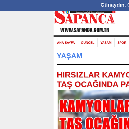
Günaydın,
G
ANA SAYFA
GÜNCEL
YAŞAM
SPOR
YAŞAM
HIRSIZLAR KAMY
TAŞ OCAĞINDA P