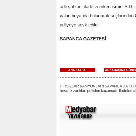
adlı şahsın, ifade verirken ismini S.D.
yalan beyanda bulunmak suçlarından C.D
adliyeye sevk edildi.
SAPANCA GAZETESİ
HIRSIZLAR KAMYONLARI SAPANCA’DA Kİ TAŞ OC
hırsızlık zanlıları polisten kaçamadı. İfadeleri 