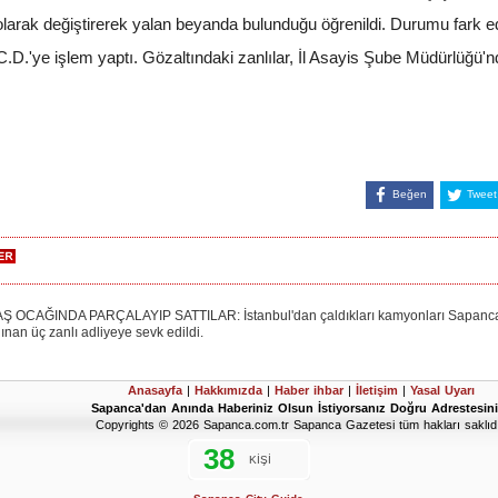
 olarak değiştirerek yalan beyanda bulunduğu öğrenildi. Durumu fark e
.'ye işlem yaptı. Gözaltındaki zanlılar, İl Asayis Şube Müdürlüğü'nd
Beğen
Tweet
AĞINDA PARÇALAYIP SATTILAR: İstanbul'dan çaldıkları kamyonları Sapanca’da 
alınan üç zanlı adliyeye sevk edildi.
Anasayfa
|
Hakkımızda
|
Haber ihbar
|
İletişim
|
Yasal Uyarı
Sapanca'dan Anında Haberiniz Olsun İstiyorsanız Doğru Adrestesini
Copyrights © 2026 Sapanca.com.tr Sapanca Gazetesi tüm hakları saklıdı