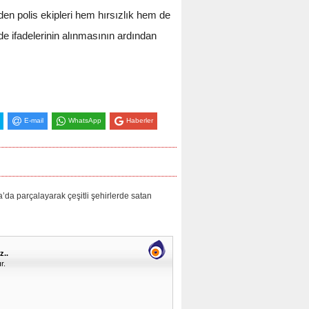
den polis ekipleri hem hırsızlık hem de
e ifadelerinin alınmasının ardından
E-mail
WhatsApp
Haberler
parçalayarak çeşitli şehirlerde satan
z..
r.