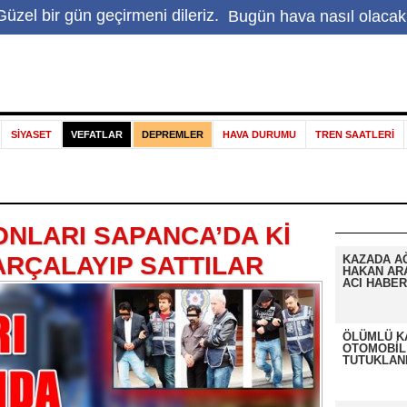
Hakkımızda
|
Haber ihbar
|
İletişim
|
Sapanca Gölü
|
E
üzel bir gün geçirmeni dileriz.
Bugün hava nasıl olacak
SİYASET
VEFATLAR
DEPREMLER
HAVA DURUMU
TREN SAATLERİ
ONLARI SAPANCA’DA Kİ
ARÇALAYIP SATTILAR
KAZADA A
HAKAN AR
ACI HABER
ÖLÜMLÜ K
OTOMOBİL
TUTUKLAN