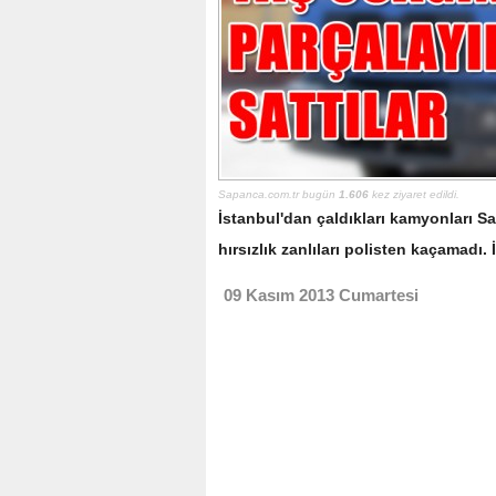
Sapanca.com.tr bugün
1.606
kez ziyaret edildi.
İstanbul'dan çaldıkları kamyonları Sa
hırsızlık zanlıları polisten kaçamadı. 
09 Kasım 2013 Cumartesi