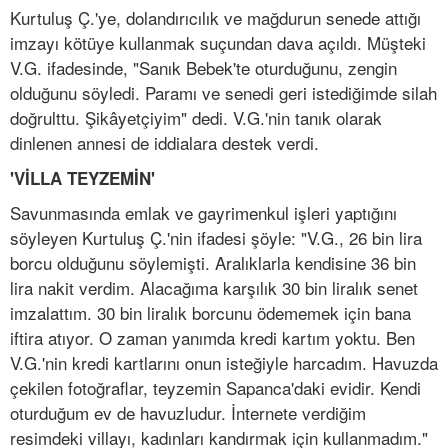
Kurtuluş Ç.'ye, dolandırıcılık ve mağdurun senede attığı
imzayı kötüye kullanmak suçundan dava açıldı. Müşteki
V.G. ifadesinde, "Sanık Bebek'te oturduğunu, zengin
olduğunu söyledi. Paramı ve senedi geri istediğimde silah
doğrulttu. Şikâyetçiyim" dedi. V.G.'nin tanık olarak
dinlenen annesi de iddialara destek verdi.
'VİLLA TEYZEMİN'
Savunmasında emlak ve gayrimenkul işleri yaptığını
söyleyen Kurtuluş Ç.'nin ifadesi şöyle: "V.G., 26 bin lira
borcu olduğunu söylemişti. Aralıklarla kendisine 36 bin
lira nakit verdim. Alacağıma karşılık 30 bin liralık senet
imzalattım. 30 bin liralık borcunu ödememek için bana
iftira atıyor. O zaman yanımda kredi kartım yoktu. Ben
V.G.'nin kredi kartlarını onun isteğiyle harcadım. Havuzda
çekilen fotoğraflar, teyzemin Sapanca'daki evidir. Kendi
oturduğum ev de havuzludur. İnternete verdiğim
resimdeki villayı, kadınları kandırmak için kullanmadım."