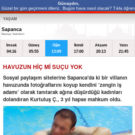
Günaydın,
Güzel bir gün geçirmeni dileriz.
Bugün hava nasıl olacak? Tıkla öğren
YAŞAM
Sapanca
Namaz Vakitleri
İmsak
Güneş
Öğle
İkindi
Akşam
Yatsı
04:16
05:55
13:09
17:00
20:13
21:45
HAVUZUN HİÇ Mİ SUÇU YOK
Sosyal paylaşım sitelerine Sapanca'da ki bir villanın
havuzunda fotoğraflarını koyup kendini ‘zengin iş
adamı’ olarak tanıtarak ağına düşürdüğü kadınları
dolandıran Kurtuluş Ç., 3 yıl hapse mahkum oldu.