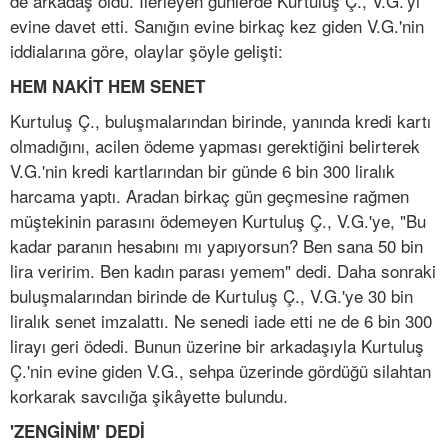
de arkadaş oldu. İlerleyen günlerde Kurtuluş Ç., V.G.'yi
evine davet etti. Sanığın evine birkaç kez giden V.G.'nin
iddialarına göre, olaylar şöyle gelişti:
HEM NAKİT HEM SENET
Kurtuluş Ç., buluşmalarından birinde, yanında kredi kartı
olmadığını, acilen ödeme yapması gerektiğini belirterek
V.G.'nin kredi kartlarından bir günde 6 bin 300 liralık
harcama yaptı. Aradan birkaç gün geçmesine rağmen
müştekinin parasını ödemeyen Kurtuluş Ç., V.G.'ye, "Bu
kadar paranın hesabını mı yapıyorsun? Ben sana 50 bin
lira veririm. Ben kadın parası yemem" dedi. Daha sonraki
buluşmalarından birinde de Kurtuluş Ç., V.G.'ye 30 bin
liralık senet imzalattı. Ne senedi iade etti ne de 6 bin 300
lirayı geri ödedi. Bunun üzerine bir arkadaşıyla Kurtuluş
Ç.'nin evine giden V.G., sehpa üzerinde gördüğü silahtan
korkarak savcılığa şikâyette bulundu.
'ZENGİNİM' DEDİ