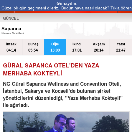
Günaydın,
Güzel bir gün geçirmeni dileriz.
Bugün hava nasıl olacak? Tıkla öğren
GÜNCEL
Sapanca
Namaz Vakitleri
İmsak
Güneş
Öğle
İkindi
Akşam
Yatsı
04:14
05:54
13:09
17:01
20:14
21:47
GÜRAL SAPANCA OTEL'DEN YAZA
MERHABA KOKTEYLİ
NG Güral Sapanca Wellness and Convention Oteli,
İstanbul, Sakarya ve Kocaeli'de bulunan şirket
yöneticilerini düzenlediği, "Yaza Merhaba Kokteyli"
ile ağırladı.