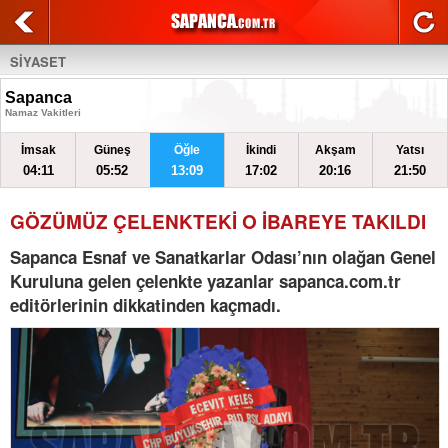
SİYASET
Sapanca
Namaz Vakitleri
İmsak
Güneş
Öğle
İkindi
Akşam
Yatsı
04:11
05:52
13:09
17:02
20:16
21:50
GÖZÜMÜZ ÇELENKTEKİ O İBAREYE TAKILDI
Sapanca Esnaf ve Sanatkarlar Odası’nın olağan Genel
Kuruluna gelen çelenkte yazanlar sapanca.com.tr
editörlerinin dikkatinden kaçmadı.