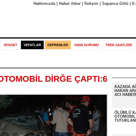
Hakkımızda
|
Haber ihbar
|
İletişim
|
Sapanca Gölü
|
E
SİYASET
VEFATLAR
DEPREMLER
HAVA DURUMU
TREN SAATLERİ
OTOMOBİL DİRĞE ÇAPTI:6
KAZADA A
HAKAN AR
ACI HABER
ÖLÜMLÜ K
OTOMOBİL
TUTUKLAN