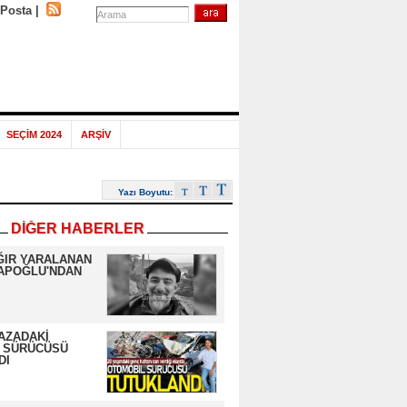
-Posta
|
SEÇİM 2024
ARŞİV
Yazı Boyutu:
DİĞER HABERLER
ĞIR YARALANAN
APOĞLU'NDAN
AZADAKİ
 SÜRÜCÜSÜ
DI