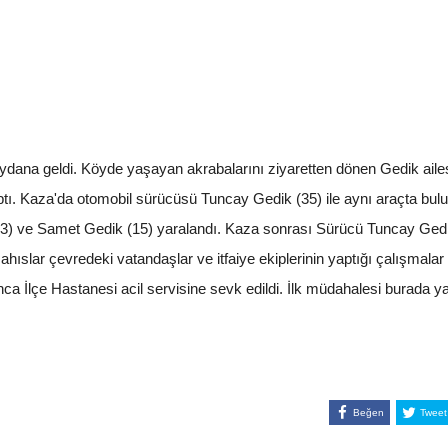
a geldi. Köyde yaşayan akrabalarını ziyaretten dönen Gedik ailesin
rptı. Kaza'da otomobil sürücüsü Tuncay Gedik (35) ile aynı araçta bu
(13) ve Samet Gedik (15) yaralandı. Kaza sonrası Sürücü Tuncay Ged
ahıslar çevredeki vatandaşlar ve itfaiye ekiplerinin yaptığı çalışmalar 
a İlçe Hastanesi acil servisine sevk edildi. İlk müdahalesi burada ya
Beğen
Tweet