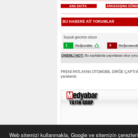
BU HABERE AİT YORUMLAR
buyuk gecmıs olsun
1
0
ÖNEMLİ NOT:
Bu sayfalarda yayınlanan okur yoruml
FRENİ PATLAYAN OTOMOBİL DİRĞE ÇAPTI:6 YARA
yaralandı.
Web sitemizi kullanmakla, Google ve sitemizin çerezleri 