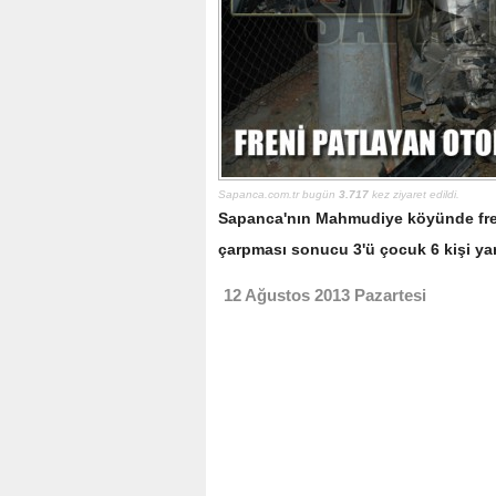
Sapanca.com.tr bugün
3.717
kez ziyaret edildi.
Sapanca'nın Mahmudiye köyünde freni
çarpması sonucu 3'ü çocuk 6 kişi yar
12 Ağustos 2013 Pazartesi