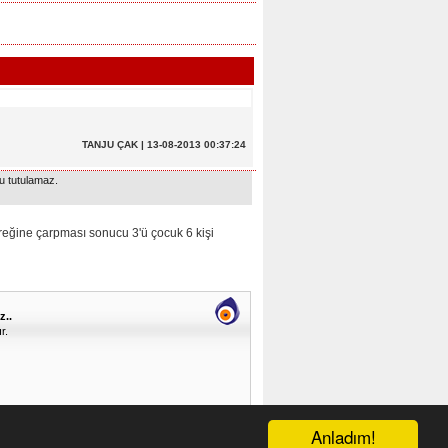
TANJU ÇAK | 13-08-2013 00:37:24
u tutulamaz.
ğine çarpması sonucu 3'ü çocuk 6 kişi
z..
r.
Anladım!