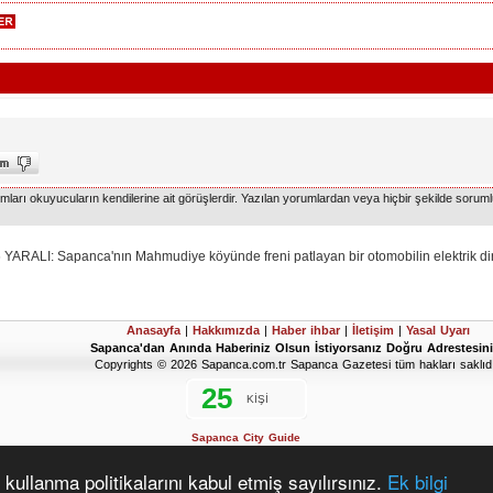
arı okuyucuların kendilerine ait görüşlerdir. Yazılan yorumlardan veya hiçbir şekilde soruml
LI: Sapanca'nın Mahmudiye köyünde freni patlayan bir otomobilin elektrik dire
Anasayfa
|
Hakkımızda
|
Haber ihbar
|
İletişim
|
Yasal Uyarı
Sapanca'dan Anında Haberiniz Olsun İstiyorsanız Doğru Adrestesini
Copyrights © 2026 Sapanca.com.tr Sapanca Gazetesi tüm hakları saklıdı
Sapanca City Guide
2019 Sapanca Seçim Sonuçları
D'Hondt Meclis Üye Dağılımı Hesaplama Aracı
kullanma politikalarını kabul etmiş sayılırsınız.
Ek bilgi
www.vahitarapoglu.tr