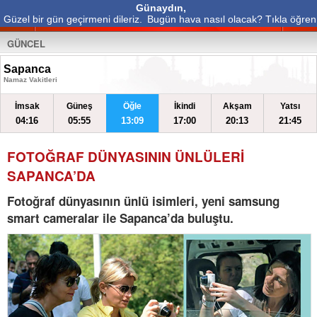
Günaydın,
Güzel bir gün geçirmeni dileriz.
Bugün hava nasıl olacak? Tıkla öğren
GÜNCEL
Sapanca
Namaz Vakitleri
İmsak
Güneş
Öğle
İkindi
Akşam
Yatsı
04:16
05:55
13:09
17:00
20:13
21:45
FOTOĞRAF DÜNYASININ ÜNLÜLERİ
SAPANCA’DA
Fotoğraf dünyasının ünlü isimleri, yeni samsung
smart cameralar ile Sapanca’da buluştu.