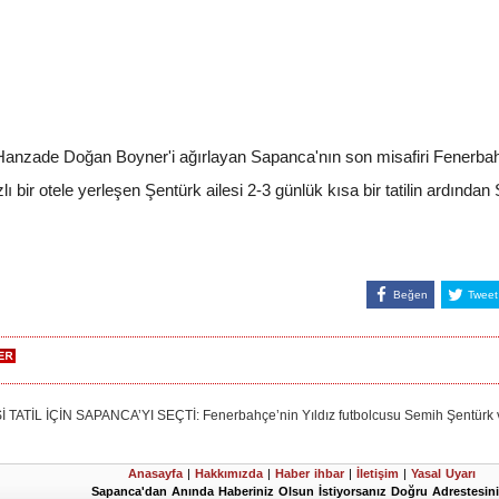
 Hanzade Doğan Boyner'i ağırlayan Sapanca'nın son misafiri Fenerbahç
lı bir otele yerleşen Şentürk ailesi 2-3 günlük kısa bir tatilin ardında
Beğen
Tweet
 İÇİN SAPANCA’YI SEÇTİ: Fenerbahçe’nin Yıldız futbolcusu Semih Şentürk ve ail
Anasayfa
|
Hakkımızda
|
Haber ihbar
|
İletişim
|
Yasal Uyarı
Sapanca'dan Anında Haberiniz Olsun İstiyorsanız Doğru Adrestesini