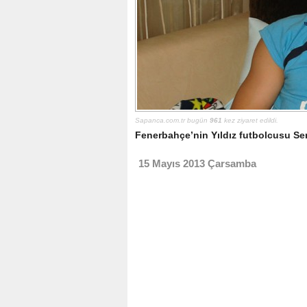
Sapanca.com.tr bugün
961
kez ziyaret edildi.
Fenerbahçe’nin Yıldız futbolcusu Semi
15 Mayıs 2013 Çarsamba