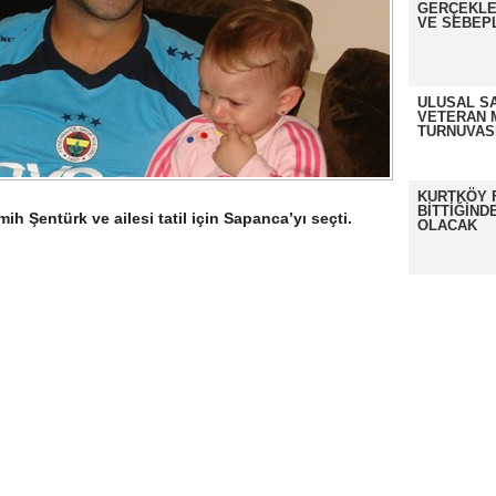
GERÇEKLE
VE SEBEP
ULUSAL S
VETERAN 
TURNUVAS
KURTKÖY 
BİTTİĞİND
h Şentürk ve ailesi tatil için Sapanca’yı seçti.
OLACAK