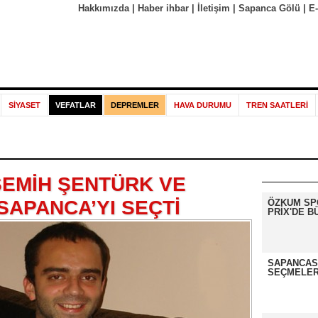
Hakkımızda
|
Haber ihbar
|
İletişim
|
Sapanca Gölü
|
E
SİYASET
VEFATLAR
DEPREMLER
HAVA DURUMU
TREN SAATLERİ
SEMİH ŞENTÜRK VE
N SAPANCA’YI SEÇTİ
ÖZKUM SP
PRİX'DE B
SAPANCASP
SEÇMELER