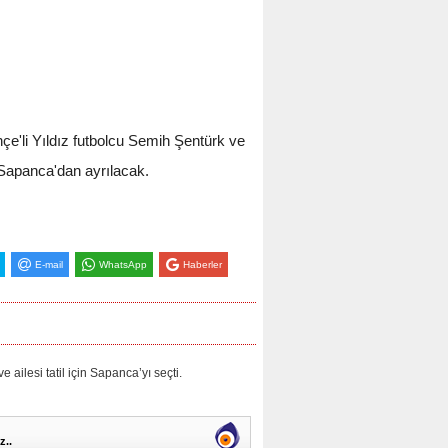
e'li Yıldız futbolcu Semih Şentürk ve
n Sapanca'dan ayrılacak.
E-mail
WhatsApp
Haberler
esi tatil için Sapanca’yı seçti.
z..