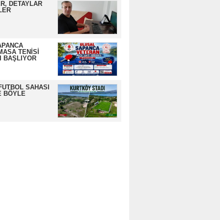
R, DETAYLAR
LER
APANCA
MASA TENİSİ
I BAŞLIYOR
FUTBOL SAHASI
E BÖYLE