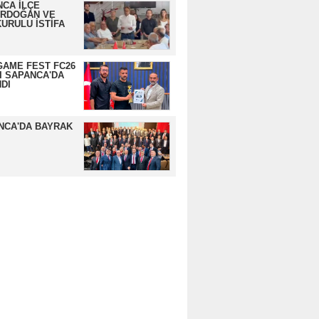
CA İLÇE
ERDOĞAN VE
URULU İSTİFA
GAME FEST FC26
I SAPANCA'DA
DI
NCA'DA BAYRAK