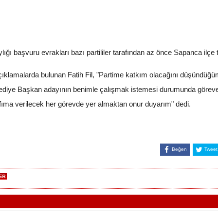
lığı başvuru evrakları bazı partililer tarafından az önce Sapanca ilçe te
klamalarda bulunan Fatih Fil, "Partime katkım olacağını düşündüğüm
elediye Başkan adayının benimle çalışmak istemesi durumunda göreve
rafıma verilecek her görevde yer almaktan onur duyarım" dedi.
Beğen
Tweet