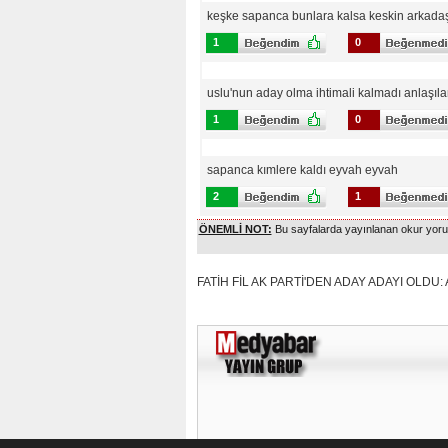
keşke sapanca bunlara kalsa keskin arkadaş.u
1
0
uslu'nun aday olma ihtimali kalmadı anlaşılan 
1
0
sapanca kımlere kaldı eyvah eyvah
2
1
ÖNEMLİ NOT:
Bu sayfalarda yayınlanan okur yoruml
FATİH FİL AK PARTİ'DEN ADAY ADAYI OLDU: AK 