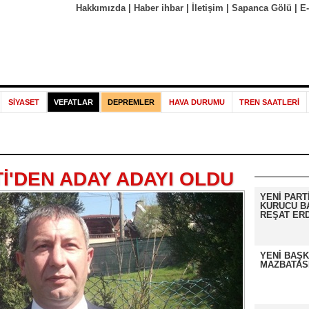
Hakkımızda
|
Haber ihbar
|
İletişim
|
Sapanca Gölü
|
E
SİYASET
VEFATLAR
DEPREMLER
HAVA DURUMU
TREN SAATLERİ
Tİ'DEN ADAY ADAYI OLDU
YENİ PART
KURUCU B
REŞAT ER
YENİ BAŞK
MAZBATASI