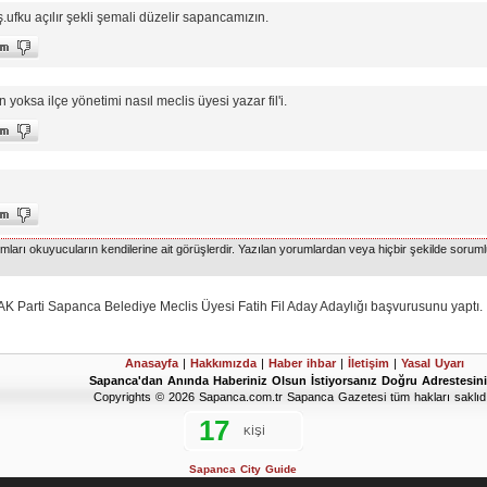
fku açılır şekli şemali düzelir sapancamızın.
yoksa ilçe yönetimi nasıl meclis üyesi yazar fil'i.
arı okuyucuların kendilerine ait görüşlerdir. Yazılan yorumlardan veya hiçbir şekilde soruml
Parti Sapanca Belediye Meclis Üyesi Fatih Fil Aday Adaylığı başvurusunu yaptı.
Anasayfa
|
Hakkımızda
|
Haber ihbar
|
İletişim
|
Yasal Uyarı
Sapanca'dan Anında Haberiniz Olsun İstiyorsanız Doğru Adrestesini
Copyrights © 2026 Sapanca.com.tr Sapanca Gazetesi tüm hakları saklıdı
Sapanca City Guide
2019 Sapanca Seçim Sonuçları