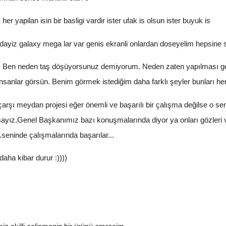
yapilan isin bir basligi vardir ister ufak is olsun ister buyuk is
ayiz galaxy mega lar var genis ekranli onlardan doseyelim hepsine 
Ben neden taş döşüyorsunuz demiyorum. Neden zaten yapılması ger
 insanlar görsün. Benim görmek istediğim daha farklı şeyler bunları he
arşı meydan projesi eğer önemli ve başarılı bir çalışma değilse o se
mayız.Genel Başkanımız bazı konuşmalarında diyor ya onları gözleri v
seninde çalışmalarında başarılar...
aha kibar durur :))))