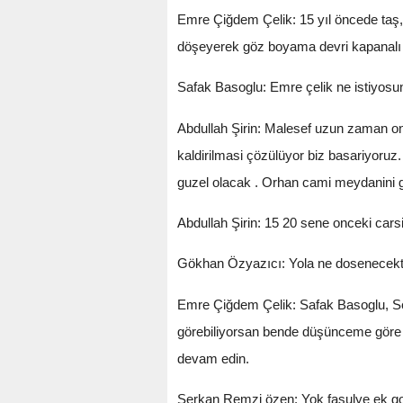
Emre Çiğdem Çelik: 15 yıl öncede taş, 
döşeyerek göz boyama devri kapanalı
Safak Basoglu: Emre çelik ne istiyosun
Abdullah Şirin: Malesef uzun zaman onc
kaldirilmasi çözülüyor biz basariyoruz
guzel olacak . Orhan cami meydanini g
Abdullah Şirin: 15 20 sene onceki carsi
Gökhan Özyazıcı: Yola ne dosenecekti
Emre Çiğdem Çelik: Safak Basoglu, Sen 
görebiliyorsan bende düşünceme göre s
devam edin.
Serkan Remzi özen: Yok fasulye ek go