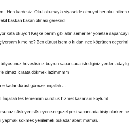
elim . Hep kardesiz. Okul okumayla siyasetde olmuyot her okul bitiren
ekil baskan bakan olmasi gerekirdi.
kafa okuyor! Keşke benim gibi altın semerliler yönetse sapancayı ve 
ap içiyorsam kime ne? Ben dürüst isem o kıldan ince köprüden geçerim!
yosunuz heveslisiniz buyrun sapancada istediginiz yerden adayliginiz
neyle olmaz icraata dökmek lazimmmm
ne kadar dürüst görecez inşallah ...
! İnşallah tek temennim dürstlük hizmet kazansın köylüm!
orsunuz süsleyen süsleyene.neguzel peki sapancada bisiy olurken ned
 isi yapmak sokmek yenilemek bukadar abartilmamali. .