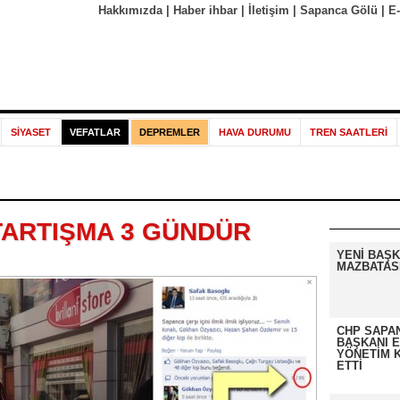
Hakkımızda
|
Haber ihbar
|
İletişim
|
Sapanca Gölü
|
E
SİYASET
VEFATLAR
DEPREMLER
HAVA DURUMU
TREN SAATLERİ
TARTIŞMA 3 GÜNDÜR
YENİ BAŞK
MAZBATASI
CHP SAPAN
BAŞKANI 
YÖNETİM K
ETTİ