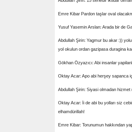
Abdullah Şirin: 15 senedir iktidar olma
Emre Kibar Pardon taşlar oval olacakmı
Yusuf Yasemin Arslan: Arada bir de Ga
Abdullah Şirin: Yagmur bu akar :)) yolu
yol okulun ordan gazipasa duragina kad
Gökhan Özyazıcı: Abi insanlar yapilan
Oktay Acar: Apo abi herşey sapanca içi
Abdullah Şirin: Siyasi olmadan hizmet 
Oktay Acar: İi de abi bu yolları siz 
elhamdürillah!
Emre Kibar: Torunumun hakkından yapı