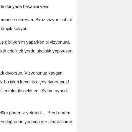
de dunyada hesabini verir.
rmende enteresan. Biraz vizyon sahibi
ütopik kalıyor.
muş gibi yorum yaparken bi vizyonuna
tir edelicek yerde ukalalık yapıyosun
şladı dıyorsun. Vizyonunuz kaygan
 bu işleri kendinize çeviriyorsunuz!
rimler ile gelirsen köylüm aynı dili
köylüm paramız yetmedi ... Ben bilmem
len doğrunun yanında yer almak hamd