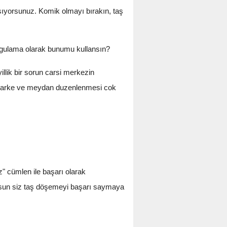
aşıyorsunuz. Komik olmayı bırakın, taş
uygulama olarak bunumu kullansın?
llik bir sorun carsi merkezin
en parke ve meydan duzenlenmesi cok
z" cümlen ile başarı olarak
ursun siz taş döşemeyi başarı saymaya