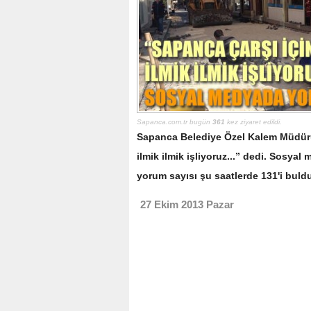
Sapanca.com.tr bugün
361
kez ziyaret edildi.
Sapanca Belediye Özel Kalem Müdürü
ilmik ilmik işliyoruz...” dedi. Sosya
yorum sayısı şu saatlerde 131'i buldu
27 Ekim 2013 Pazar