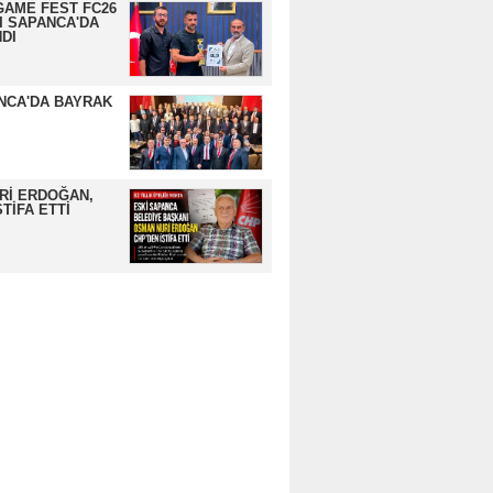
GAME FEST FC26
I SAPANCA'DA
DI
NCA'DA BAYRAK
Rİ ERDOĞAN,
TİFA ETTİ