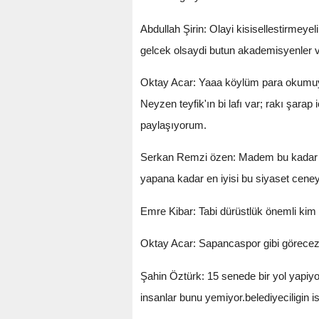
Abdullah Şirin: Olayi kisisellestirmey
gelcek olsaydi butun akademisyenler v
Oktay Acar: Yaaa köylüm para okumuyor 
Neyzen teyfik'ın bi lafı var; rakı şar
paylaşıyorum.
Serkan Remzi özen: Madem bu kadar bili
yapana kadar en iyisi bu siyaset ce
Emre Kibar: Tabi dürüstlük önemli kim 
Oktay Acar: Sapancaspor gibi görecez
Şahin Öztürk: 15 senede bir yol yapiy
insanlar bunu yemiyor.belediyeciligin