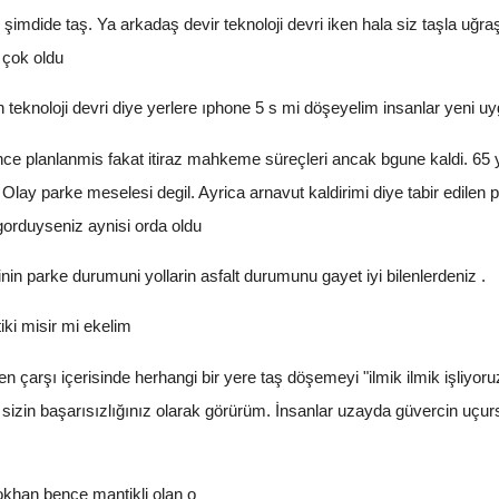
şimdide taş. Ya arkadaş devir teknoloji devri iken hala siz taşla uğr
 çok oldu
 teknoloji devri diye yerlere ıphone 5 s mi döşeyelim insanlar yeni 
e planlanmis fakat itiraz mahkeme süreçleri ancak bgune kaldi. 65 yi
. Olay parke meselesi degil. Ayrica arnavut kaldirimi diye tabir edil
orduyseniz aynisi orda oldu
nin parke durumuni yollarin asfalt durumunu gayet iyi bilenlerdeniz .
ki misir mi ekelim
çarşı içerisinde herhangi bir yere taş döşemeyi "ilmik ilmik işliyoru
izin başarısızlığınız olarak görürüm. İnsanlar uzayda güvercin uç
khan bence mantikli olan o