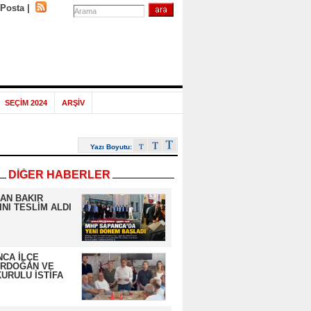
-Posta
|
SEÇİM 2024
ARŞİV
Yazı Boyutu:
DİĞER HABERLER
AN BAKIR
NI TESLİM ALDI
CA İLÇE
ERDOĞAN VE
URULU İSTİFA