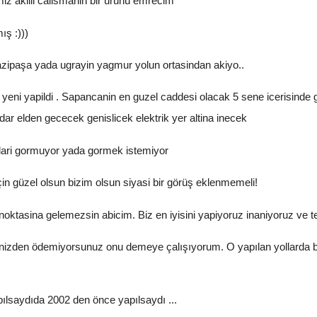
miz akilli calismanin bir ürünü emrecim
ş :)))
zipaşa yada ugrayin yagmur yolun ortasindan akiyo..
 yeni yapildi . Sapancanin en guzel caddesi olacak 5 sene icerisinde g
ar elden gececek genislicek elektrik yer altina inecek
lari gormuyor yada gormek istemiyor
n güzel olsun bizim olsun siyasi bir görüş eklenmemeli!
noktasina gelemezsin abicim. Biz en iyisini yapiyoruz inaniyoruz ve t
cebinizden ödemiyorsunuz onu demeye çalışıyorum. O yapılan yollarda 
lsaydıda 2002 den önce yapılsaydı ...