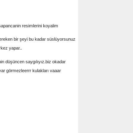
sapancanin resimlerini koyalim
eken bir şeyi bu kadar süslüyorsunuz
rkez yapar..
nin düşüncen saygılıyız.biz okadar
ar görmezleerrr kulakları vaaar