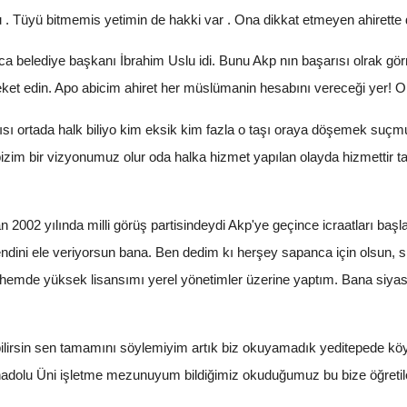
 . Tüyü bitmemis yetimin de hakki var . Ona dikkat etmeyen ahirette 
a belediye başkanı İbrahim Uslu idi. Bunu Akp nın başarısı olrak gö
ket edin. Apo abicim ahiret her müslümanin hesabını vereceği yer! O 
rısı ortada halk biliyo kim eksik kim fazla o taşı oraya döşemek suç
im bir vizyonumuz olur oda halka hizmet yapılan olayda hizmettir tak
2002 yılında milli görüş partisindeydi Akp'ye geçince icraatları ba
ni ele veriyorsun bana. Ben dedim kı herşey sapanca için olsun, siz
emde yüksek lisansımı yerel yönetimler üzerine yaptım. Bana siyasi te
yi bilirsin sen tamamını söylemiyim artık biz okuyamadık yeditepede 
nadolu Üni işletme mezunuyum bildiğimiz okuduğumuz bu bize öğreti