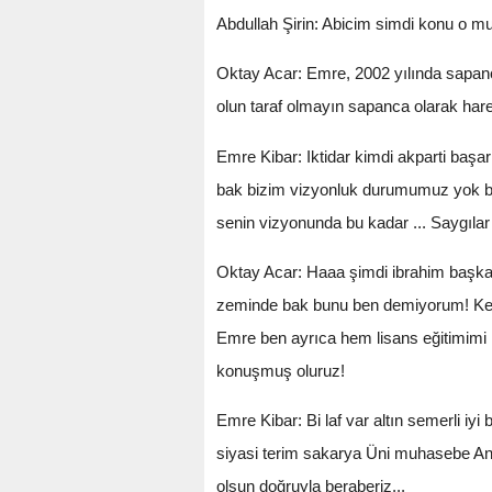
Abdullah Şirin: Abicim simdi konu o mu
Oktay Acar: Emre, 2002 yılında sapanc
olun taraf olmayın sapanca olarak hare
Emre Kibar: Iktidar kimdi akparti başa
bak bizim vizyonluk durumumuz yok biz
senin vizyonunda bu kadar ... Saygılar
Oktay Acar: Haaa şimdi ibrahim başkan 
zeminde bak bunu ben demiyorum! Kendi
Emre ben ayrıca hem lisans eğitimimi h
konuşmuş oluruz!
Emre Kibar: Bi laf var altın semerli i
siyasi terim sakarya Üni muhasebe A
olsun doğruyla beraberiz...