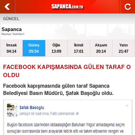
GÜNCEL
Sapanca
Namaz Vakitleri
İmsak
Güneş
Öğle
İkindi
Akşam
Yatsı
04:14
05:54
13:09
17:01
20:14
21:47
FACEBOOK KAPIŞMASINDA GÜLEN TARAF O
OLDU
Facebook kapışmasında gülen taraf Sapanca
Belediyesi Basın Müdürü, Şafak Başoğlu oldu.