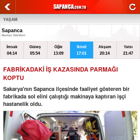
YAŞAM
Sapanca
Namaz Vakitleri
İmsak
Güneş
Öğle
İkindi
Akşam
Yatsı
04:14
05:54
13:09
17:01
20:14
21:47
FABRİKADAKİ İŞ KAZASINDA PARMAĞI
KOPTU
Sakarya'nın Sapanca ilçesinde faaliyet gösteren bir
fabrikada sol elini çalıştığı makinaya kaptıran işçi
hastanelik oldu.