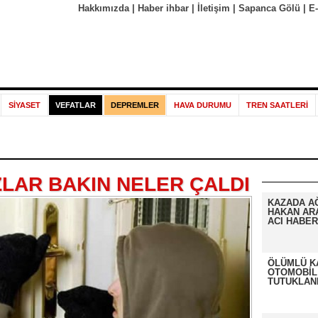
Hakkımızda
|
Haber ihbar
|
İletişim
|
Sapanca Gölü
|
E
SİYASET
VEFATLAR
DEPREMLER
HAVA DURUMU
TREN SAATLERİ
ZLAR BAKIN NELER ÇALDI
KAZADA A
HAKAN AR
ACI HABER
ÖLÜMLÜ K
OTOMOBİL
TUTUKLAN