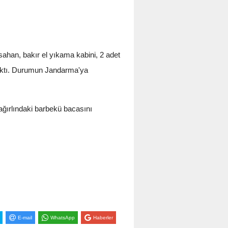
ahan, bakır el yıkama kabini, 2 adet
 çıktı. Durumun Jandarma'ya
ağırlındaki barbekü bacasını
E-mail
WhatsApp
Haberler