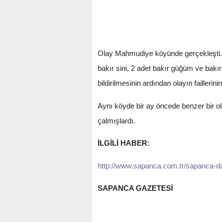
Olay Mahmudiye köyünde gerçekleşti. Ge
bakır sini, 2 adet bakır güğüm ve bakır
bildirilmesinin ardından olayın faillerin
Aynı köyde bir ay öncede benzer bir ol
çalmışlardı.
İLGİLİ HABER:
http://www.sapanca.com.tr/sapanca-da-
SAPANCA GAZETESİ