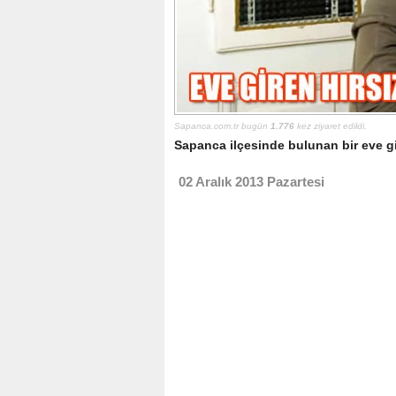
Sapanca.com.tr bugün
1.776
kez ziyaret edildi.
Sapanca ilçesinde bulunan bir eve gir
02 Aralık 2013 Pazartesi