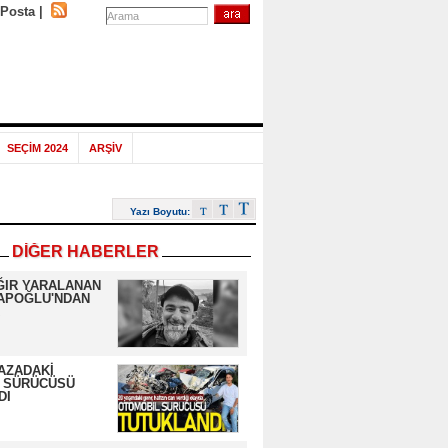
-Posta
|
SEÇİM 2024
ARŞİV
Yazı Boyutu:
DİĞER HABERLER
ĞIR YARALANAN
APOĞLU'NDAN
AZADAKİ
 SÜRÜCÜSÜ
DI