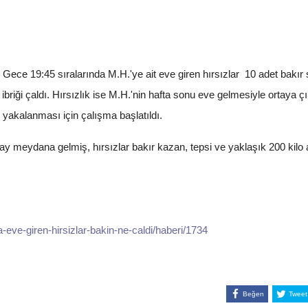
ce 19:45 sıralarında M.H.'ye ait eve giren hırsızlar 10 adet bakır s
 ibriği çaldı. Hırsızlık ise M.H.'nin hafta sonu eve gelmesiyle ortaya
in yakalanması için çalışma başlatıldı.
ay meydana gelmiş, hırsızlar bakır kazan, tepsi ve yaklaşık 200 kilo 
eve-giren-hirsizlar-bakin-ne-caldi/haberi/1734
Beğen
Tweet