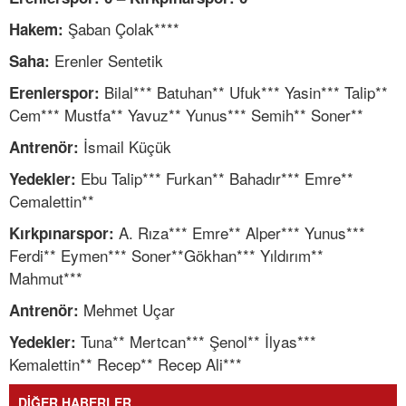
Şaban Çolak****
Hakem:
Erenler Sentetik
Saha:
Bilal*** Batuhan** Ufuk*** Yasin*** Talip**
Erenlerspor:
Cem*** Mustfa** Yavuz** Yunus*** Semih** Soner**
İsmail Küçük
Antrenör:
Ebu Talip*** Furkan** Bahadır*** Emre**
Yedekler:
Cemalettin**
A. Rıza*** Emre** Alper*** Yunus***
Kırkpınarspor:
Ferdi** Eymen*** Soner**Gökhan*** Yıldırım**
Mahmut***
Mehmet Uçar
Antrenör:
Tuna** Mertcan*** Şenol** İlyas***
Yedekler:
Kemalettin** Recep** Recep Ali***
DİĞER HABERLER