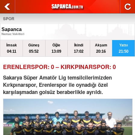
SPOR
Sapanca
Namaz Vakitleri
İmsak
Güneş
Öğle
İkindi
Akşam
Yatsı
04:11
05:52
13:09
17:02
20:16
21:50
ERENLERSPOR: 0 – KIRKPINARSPOR: 0
Sakarya Süper Amatör Lig temsilcilerimizden
Kırkpınarspor, Erenlerspor ile oynadığı özel
karşılaşmadan golsüz beraberlikle ayrıldı.