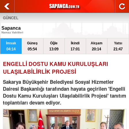
GÜNCEL
Sapanca
Namaz Vakitleri
İmsak
Güneş
Öğle
İkindi
Akşam
Yatsı
04:14
05:54
13:09
17:01
20:14
21:47
ENGELLİ DOSTU KAMU KURULUŞLARI
ULAŞILABİLİRLİK PROJESİ
Sakarya Büyükşehir Belediyesi Sosyal Hizmetler
Dairesi Başkanlığı tarafından hayata geçirilen 'Engelli
Dostu Kamu Kuruluşları Ulaşılabilirlik Projesi' tanıtım
toplantıları devam ediyor.