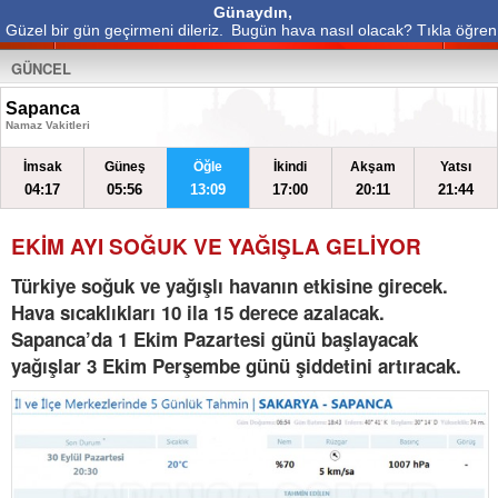
Günaydın,
Güzel bir gün geçirmeni dileriz.
Bugün hava nasıl olacak? Tıkla öğren
GÜNCEL
Sapanca
Namaz Vakitleri
İmsak
Güneş
Öğle
İkindi
Akşam
Yatsı
04:17
05:56
13:09
17:00
20:11
21:44
EKİM AYI SOĞUK VE YAĞIŞLA GELİYOR
Türkiye soğuk ve yağışlı havanın etkisine girecek.
Hava sıcaklıkları 10 ila 15 derece azalacak.
Sapanca’da 1 Ekim Pazartesi günü başlayacak
yağışlar 3 Ekim Perşembe günü şiddetini artıracak.