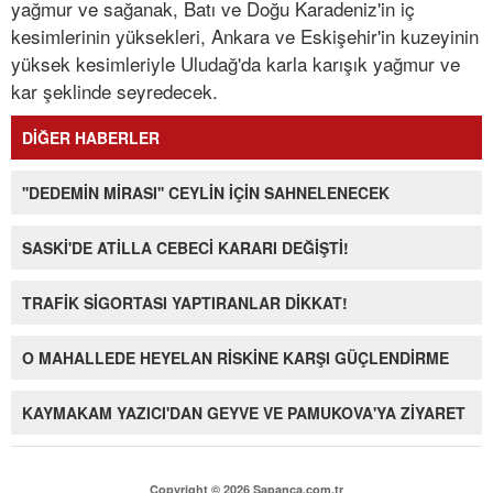
yağmur ve sağanak, Batı ve Doğu Karadeniz'in iç
kesimlerinin yüksekleri, Ankara ve Eskişehir'in kuzeyinin
yüksek kesimleriyle Uludağ'da karla karışık yağmur ve
kar şeklinde seyredecek.
DİĞER HABERLER
''DEDEMİN MİRASI'' CEYLİN İÇİN SAHNELENECEK
SASKİ'DE ATİLLA CEBECİ KARARI DEĞİŞTİ!
TRAFİK SİGORTASI YAPTIRANLAR DİKKAT!
O MAHALLEDE HEYELAN RİSKİNE KARŞI GÜÇLENDİRME
KAYMAKAM YAZICI'DAN GEYVE VE PAMUKOVA'YA ZİYARET
Copyright © 2026 Sapanca.com.tr