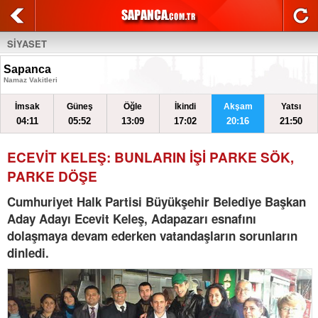
SİYASET
Sapanca
Namaz Vakitleri
İmsak
Güneş
Öğle
İkindi
Akşam
Yatsı
04:11
05:52
13:09
17:02
20:16
21:50
ECEVİT KELEŞ: BUNLARIN İŞİ PARKE SÖK,
PARKE DÖŞE
Cumhuriyet Halk Partisi Büyükşehir Belediye Başkan
Aday Adayı Ecevit Keleş, Adapazarı esnafını
dolaşmaya devam ederken vatandaşların sorunların
dinledi.