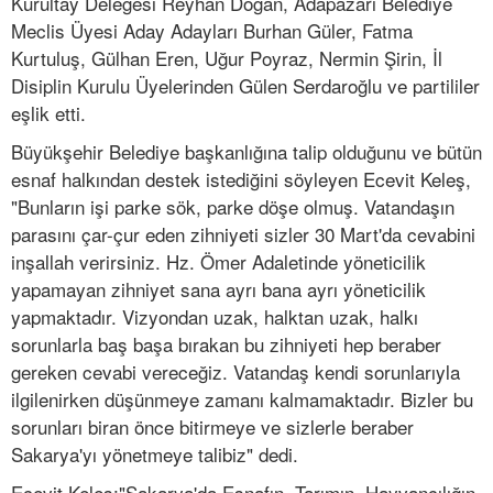
Kurultay Delegesi Reyhan Doğan, Adapazarı Belediye
Meclis Üyesi Aday Adayları Burhan Güler, Fatma
Kurtuluş, Gülhan Eren, Uğur Poyraz, Nermin Şirin, İl
Disiplin Kurulu Üyelerinden Gülen Serdaroğlu ve partililer
eşlik etti.
Büyükşehir Belediye başkanlığına talip olduğunu ve bütün
esnaf halkından destek istediğini söyleyen Ecevit Keleş,
"Bunların işi parke sök, parke döşe olmuş. Vatandaşın
parasını çar-çur eden zihniyeti sizler 30 Mart'da cevabini
inşallah verirsiniz. Hz. Ömer Adaletinde yöneticilik
yapamayan zihniyet sana ayrı bana ayrı yöneticilik
yapmaktadır. Vizyondan uzak, halktan uzak, halkı
sorunlarla baş başa bırakan bu zihniyeti hep beraber
gereken cevabi vereceğiz. Vatandaş kendi sorunlarıyla
ilgilenirken düşünmeye zamanı kalmamaktadır. Bizler bu
sorunları biran önce bitirmeye ve sizlerle beraber
Sakarya'yı yönetmeye talibiz" dedi.
Ecevit Keleş;"Sakarya'da Esnafın, Tarımın, Hayvancılığın,