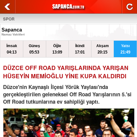
SPOR
Sapanca
Namaz Vakitleri
İmsak
Güneş
Öğle
İkindi
Akşam
Yatsı
04:13
05:53
13:09
17:01
20:15
21:49
DÜZCE OFF ROAD YARIŞLARINDA YARIŞAN
HÜSEYİN MEMİOĞLU YİNE KUPA KALDIRDI
Düzce'nin Kaynaşlı İlçesi Yörük Yaylası'nda
gerçekleştirilen geleneksel Off Road Yarışlarının 5.'si
Off Road tutkunlarına ev sahipliği yaptı.