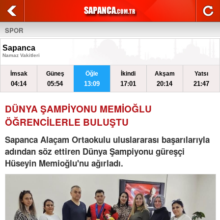
SPOR
Sapanca
Namaz Vakitleri
İmsak
Güneş
Öğle
İkindi
Akşam
Yatsı
04:14
05:54
13:09
17:01
20:14
21:47
DÜNYA ŞAMPİYONU MEMİOĞLU
ÖĞRENCİLERLE BULUŞTU
Sapanca Alaçam Ortaokulu uluslararası başarılarıyla
adından söz ettiren Dünya Şampiyonu güreşçi
Hüseyin Memioğlu'nu ağırladı.