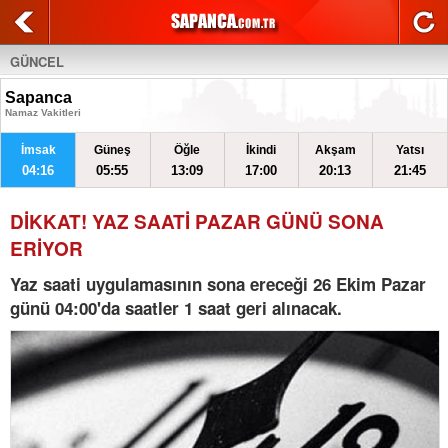
GÜNCEL
Sapanca
Namaz Vakitleri
İmsak
Güneş
Öğle
İkindi
Akşam
Yatsı
04:16
05:55
13:09
17:00
20:13
21:45
DİKKAT! YAZ SAATİ PAZAR GÜNÜ SONA
ERİYOR
Yaz saati uygulamasının sona ereceği 26 Ekim Pazar
günü 04:00'da saatler 1 saat geri alınacak.