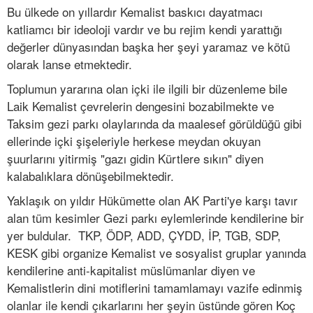
Bu ülkede on yıllardır Kemalist baskıcı dayatmacı
katliamcı bir ideoloji vardır ve bu rejim kendi yarattığı
değerler dünyasından başka her şeyi yaramaz ve kötü
olarak lanse etmektedir.
Toplumun yararına olan içki ile ilgili bir düzenleme bile
Laik Kemalist çevrelerin dengesini bozabilmekte ve
Taksim gezi parkı olaylarında da maalesef görüldüğü gibi
ellerinde içki şişeleriyle herkese meydan okuyan
şuurlarını yitirmiş "gazı gidin Kürtlere sıkın" diyen
kalabalıklara dönüşebilmektedir.
Yaklaşık on yıldır Hükümette olan AK Parti'ye karşı tavır
alan tüm kesimler Gezi parkı eylemlerinde kendilerine bir
yer buldular. TKP, ÖDP, ADD, ÇYDD, İP, TGB, SDP,
KESK gibi organize Kemalist ve sosyalist gruplar yanında
kendilerine anti-kapitalist müslümanlar diyen ve
Kemalistlerin dini motiflerini tamamlamayı vazife edinmiş
olanlar ile kendi çıkarlarını her şeyin üstünde gören Koç