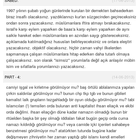
SABED:
(17-06-2013)
1997 yılının şubatı yoğun günlerinde kurulan bir dernekten bahsederken
biraz insaflı olacaksınız. yazdıklarınızı kur'an süzgecinden geçireceksiniz
ondan sonra yazacaksınız. müslümanlara iftira atmayı bırakacaksınız.
israil'e karşı eylem yaparken de baas'a karşı eylem yaparken de aynı
saikle hareket eden müslümanlara en azından saygı göstereceksiniz.
açıklamada katılmadığınız hususları belirleyeceksiniz ve onlara eleştiri
yazacaksınız. objektif olacaksınız. hiçbir zaman vahyi ilkelerden
sapmamaya çalışan müslümanlara hitap ederken daha tutarlı olmaya
çalışacaksınız. son olarak "isimsiz" yorumlarla değil açık anlaşılır mübin
isim ve sıfatlarla yorumlarınızı yazacaksınız.
PART - 4:
(14-06-2013)
camiyi işgal ve kirletme görülmüyor mu? baş örtülü ablalarımıza yapılan
çirkin saldırılar görülmüyor mu? bunun chp tkp tgb ve bunun gibileri
kemalist laik grupların tezgahladığı bir oyun olduğu görülmüyor mu? tabi
islamcıları (!) temsilen orda bulunan anti kapitalist ihsan eliaçık ve ekibi
orda değilmi. ihsan eliaçığın düne kadar namazın olmadığı bunun bir
ritüelden başka bir şey olmağı iddiaları fakat bugün geçip orda cuma
namazı kıldırdığı görülmüyor mu? veya camide içki içenleri sahabeye
benzetmesi görülmüyor mu? atatürkten tutunda bugüne kadar
değişmeyen zihniyetin her zaman yaptığı gibi islamı kendi emelleri