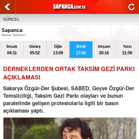
GÜNCEL
Sapanca
Namaz Vakitleri
İmsak
Güneş
Öğle
İkindi
Akşam
Yatsı
04:11
05:52
13:09
17:02
20:16
21:50
DERNEKLERDEN ORTAK TAKSİM GEZİ PARKI
AÇIKLAMASI
Sakarya Özgür-Der Şubesi, SABED, Geyve Özgür-Der
Temsilciliği, Taksim Gezi Parkı olayları ve bunun
paralelinde gelişen protestolarla ilgili bir basın
açıklaması yaptı.