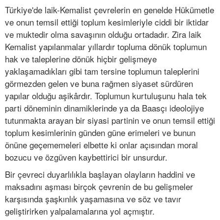
Türkiye'de laik-Kemalist çevrelerin en genelde Hükümetle
ve onun temsil ettiği toplum kesimleriyle ciddi bir iktidar
ve muktedir olma savaşının olduğu ortadadır. Zira laik
Kemalist yapılanmalar yıllardır topluma dönük toplumun
hak ve taleplerine dönük hiçbir gelişmeye
yaklaşamadıkları gibi tam tersine toplumun taleplerini
görmezden gelen ve buna rağmen siyaset sürdüren
yapılar olduğu aşikârdır. Toplumun kurtuluşunu hala tek
parti döneminin dinamiklerinde ya da Baasçı ideolojiye
tutunmakta arayan bir siyasi partinin ve onun temsil ettiği
toplum kesimlerinin günden güne erimeleri ve bunun
önüne geçememeleri elbette ki onlar açısından moral
bozucu ve özgüven kaybettirici bir unsurdur.
Bir çevreci duyarlılıkla başlayan olayların haddini ve
maksadını aşması birçok çevrenin de bu gelişmeler
karşısında şaşkınlık yaşamasına ve söz ve tavır
geliştirirken yalpalamalarına yol açmıştır.