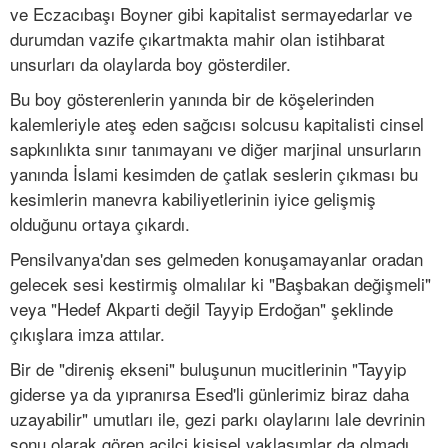
ve Eczacıbaşı Boyner gibi kapitalist sermayedarlar ve
durumdan vazife çıkartmakta mahir olan istihbarat
unsurları da olaylarda boy gösterdiler.
Bu boy gösterenlerin yanında bir de köşelerinden
kalemleriyle ateş eden sağcısı solcusu kapitalisti cinsel
sapkınlıkta sınır tanımayanı ve diğer marjinal unsurların
yanında İslami kesimden de çatlak seslerin çıkması bu
kesimlerin manevra kabiliyetlerinin iyice gelişmiş
olduğunu ortaya çıkardı.
Pensilvanya'dan ses gelmeden konuşamayanlar oradan
gelecek sesi kestirmiş olmalılar ki "Başbakan değişmeli"
veya "Hedef Akparti değil Tayyip Erdoğan" şeklinde
çıkışlara imza attılar.
Bir de "direniş ekseni" buluşunun mucitlerinin "Tayyip
giderse ya da yıpranırsa Esed'li günlerimiz biraz daha
uzayabilir" umutları ile, gezi parkı olaylarını lale devrinin
sonu olarak gören acilci kişisel yaklaşımlar da olmadı