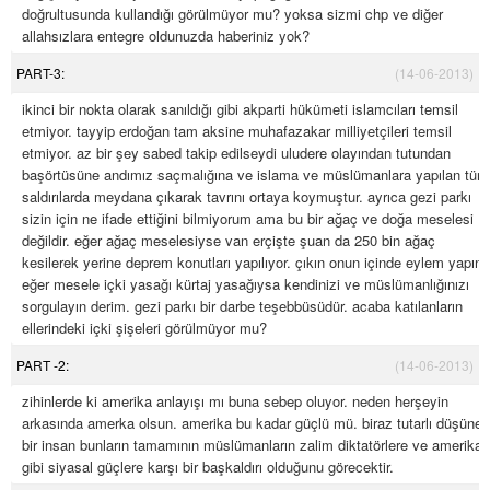
doğrultusunda kullandığı görülmüyor mu? yoksa sizmi chp ve diğer
allahsızlara entegre oldunuzda haberiniz yok?
PART-3:
(14-06-2013)
ikinci bir nokta olarak sanıldığı gibi akparti hükümeti islamcıları temsil
etmiyor. tayyip erdoğan tam aksine muhafazakar milliyetçileri temsil
etmiyor. az bir şey sabed takip edilseydi uludere olayından tutundan
başörtüsüne andımız saçmalığına ve islama ve müslümanlara yapılan tüm
saldırılarda meydana çıkarak tavrını ortaya koymuştur. ayrıca gezi parkı
sizin için ne ifade ettiğini bilmiyorum ama bu bir ağaç ve doğa meselesi
değildir. eğer ağaç meselesiyse van erçişte şuan da 250 bin ağaç
kesilerek yerine deprem konutları yapılıyor. çıkın onun içinde eylem yapın.
eğer mesele içki yasağı kürtaj yasağıysa kendinizi ve müslümanlığınızı
sorgulayın derim. gezi parkı bir darbe teşebbüsüdür. acaba katılanların
ellerindeki içki şişeleri görülmüyor mu?
PART -2:
(14-06-2013)
zihinlerde ki amerika anlayışı mı buna sebep oluyor. neden herşeyin
arkasında amerka olsun. amerika bu kadar güçlü mü. biraz tutarlı düşünen
bir insan bunların tamamının müslümanların zalim diktatörlere ve amerika
gibi siyasal güçlere karşı bir başkaldırı olduğunu görecektir.