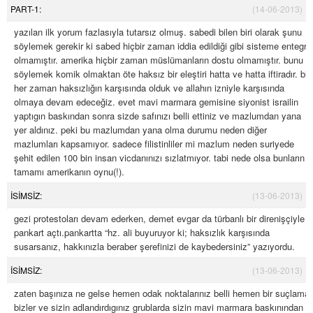
PART-1:
(14-06-2013)
yazılan ilk yorum fazlasıyla tutarsız olmuş. sabedi bilen biri olarak şunu
söylemek gerekir ki sabed hiçbir zaman iddia edildiği gibi sisteme entegre
olmamıştır. amerika hiçbir zaman müslümanların dostu olmamıştır. bunu
söylemek komik olmaktan öte haksız bir eleştiri hatta ve hatta iftiradır. biz
her zaman haksızlığın karşısında olduk ve allahın izniyle karşısında
olmaya devam edeceğiz. evet mavi marmara gemisine siyonist israilin
yaptıgın baskından sonra sizde safınızı belli ettiniz ve mazlumdan yana
yer aldınız. peki bu mazlumdan yana olma durumu neden diğer
mazlumları kapsamıyor. sadece filistinliler mi mazlum neden suriyede
şehit edilen 100 bin insan vicdanınızı sızlatmıyor. tabi nede olsa bunların
tamamı amerikanın oynu(!).
İSİMSİZ:
(13-06-2013)
gezi protestoları devam ederken, demet evgar da türbanlı bir direnişçiyle
pankart açtı.pankartta “hz. ali buyuruyor ki; haksızlık karşısında
susarsanız, hakkınızla beraber şerefinizi de kaybedersiniz” yazıyordu.
İSİMSİZ:
(13-06-2013)
zaten başınıza ne gelse hemen odak noktalarınız belli hemen bir suçlama
bizler ve sizin adlandırdıgınız grublarda sizin mavi marmara baskınından