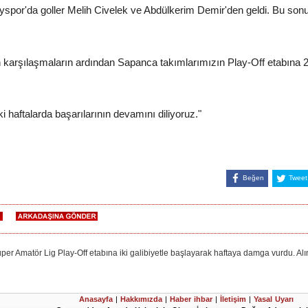
ayspor'da goller Melih Civelek ve Abdülkerim Demir'den geldi. Bu sonuç
karşılaşmaların ardından Sapanca takımlarımızın Play-Off etabına 2'
i haftalarda başarılarının devamını diliyoruz."
Beğen
Tweet
 Amatör Lig Play-Off etabına iki galibiyetle başlayarak haftaya damga vurdu. Alın
Anasayfa
|
Hakkımızda
|
Haber ihbar
|
İletişim
|
Yasal Uyarı