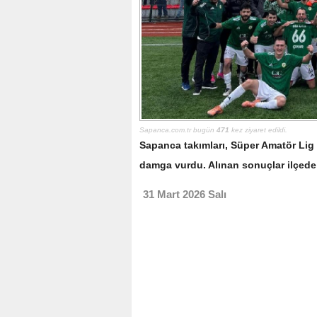
Sapanca.com.tr bugün
471
kez ziyaret edildi.
Sapanca takımları, Süper Amatör Lig P
damga vurdu. Alınan sonuçlar ilçede
31 Mart 2026 Salı