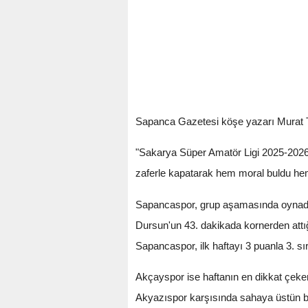
Sapanca Gazetesi köşe yazarı Murat Ta
"Sakarya Süper Amatör Ligi 2025-2026 
zaferle kapatarak hem moral buldu he
Sapancaspor, grup aşamasında oynadığ
Dursun'un 43. dakikada kornerden attığı 
Sapancaspor, ilk haftayı 3 puanla 3. s
Akçayspor ise haftanın en dikkat çeken 
Akyazıspor karşısında sahaya üstün bir 