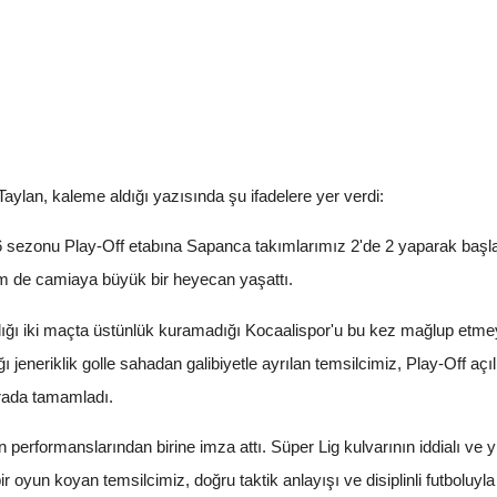
ylan, kaleme aldığı yazısında şu ifadelere yer verdi:
sezonu Play-Off etabına Sapanca takımlarımız 2'de 2 yaparak başladı.
m de camiaya büyük bir heyecan yaşattı.
ı iki maçta üstünlük kuramadığı Kocaalispor'u bu kez mağlup etmey
jeneriklik golle sahadan galibiyetle ayrılan temsilcimiz, Play-Off açılış
ırada tamamladı.
performanslarından birine imza attı. Süper Lig kulvarının iddialı ve 
oyun koyan temsilcimiz, doğru taktik anlayışı ve disiplinli futboluyla 