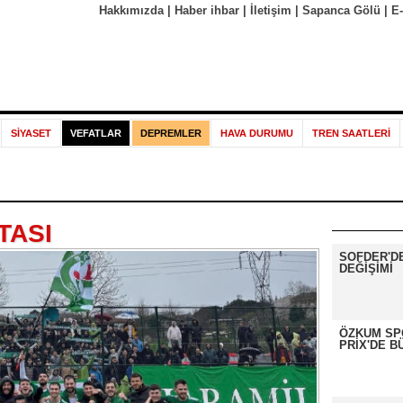
Hakkımızda
|
Haber ihbar
|
İletişim
|
Sapanca Gölü
|
E
SİYASET
VEFATLAR
DEPREMLER
HAVA DURUMU
TREN SAATLERİ
TASI
SOFDER'D
DEĞİŞİMİ
ÖZKUM SP
PRİX'DE B