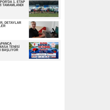
OR'DA 1. ETAP
İ TAMAMLANDI
R, DETAYLAR
LER
APANCA
MASA TENİSİ
I BAŞLIYOR