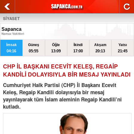
SİYASET
Sapanca
Namaz Vakitleri
İmsak
Güneş
Öğle
İkindi
Akşam
Yatsı
04:16
05:55
13:09
17:00
20:13
21:45
CHP İL BAŞKANI ECEVİT KELEŞ, REGAİP
KANDİLİ DOLAYISIYLA BİR MESAJ YAYINLADI
Cumhuriyet Halk Partisi (CHP) İl Başkanı Ecevit
Keleş, Regaip Kandili dolayısıyla bir mesaj
yayınlayarak tüm İslam aleminin Regaip Kandili’ni
kutladı.