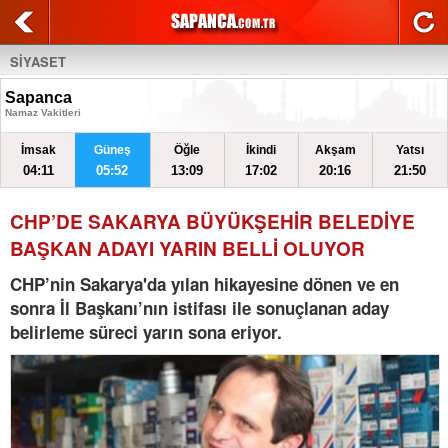
SİYASET
Sapanca
Namaz Vakitleri
İmsak
Güneş
Öğle
İkindi
Akşam
Yatsı
04:11
05:52
13:09
17:02
20:16
21:50
CHP’DE SAKARYA BÜYÜKŞEHİR BELEDİYE
BAŞKAN ADAYI YARIN BELLİ OLUYOR
CHP’nin Sakarya'da yılan hikayesine dönen ve en
sonra İl Başkanı’nın istifası ile sonuçlanan aday
belirleme süreci yarın sona eriyor.