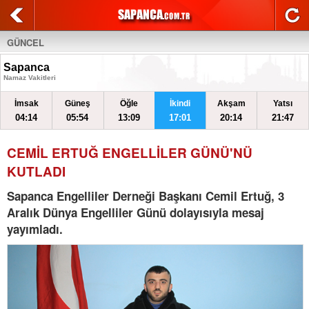
GÜNCEL
Sapanca
Namaz Vakitleri
İmsak
Güneş
Öğle
İkindi
Akşam
Yatsı
04:14
05:54
13:09
17:01
20:14
21:47
CEMİL ERTUĞ ENGELLİLER GÜNÜ'NÜ
KUTLADI
Sapanca Engelliler Derneği Başkanı Cemil Ertuğ, 3
Aralık Dünya Engelliler Günü dolayısıyla mesaj
yayımladı.