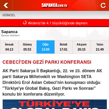
GÜNCEL
Akdeniz'de 4.1 büyüklüğünde deprem
Sapanca
Namaz Vakitleri
İmsak
Güneş
Öğle
İkindi
Akşam
Yatsı
04:13
05:53
13:09
17:01
20:15
21:49
CEBECİ'DEN GEZİ PARKI KONFERANSI
AK Parti Sakarya İl Başkanlığı, 22. ve 23. dönem AK
parti Sakarya Milletvekili ve Washington SETA
Direktörü Erol Aslan Cebeci'nin konuşmacı olduğu
"Türkiye'ye Global Bakış, Gezi Parkı ve Sonrası"
konulu bir konferans düzenliyor.