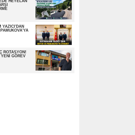
EDE HEYELAN
ARŞI
RME
 YAZICI'DAN
 PAMUKOVA'YA
İÇ ROTASYON!
 YENİ GÖREV