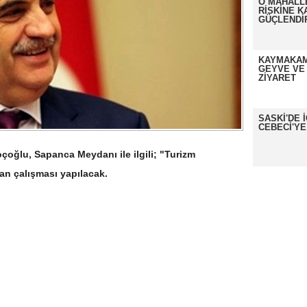
O MAHALL
RİSKİNE K
GÜÇLENDİ
KAYMAKAM
GEYVE VE
ZİYARET
SASKİ'DE 
CEBECİ'YE
oğlu, Sapanca Meydanı ile ilgili; "Turizm
dan çalışması yapılacak.