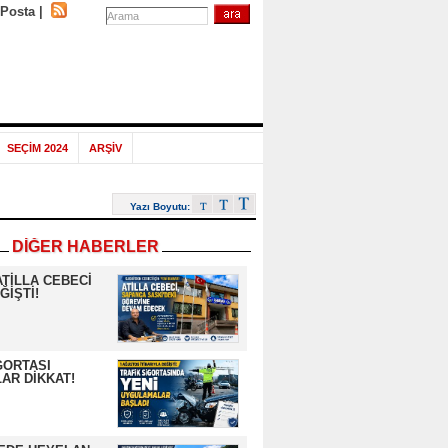
-Posta
|
SEÇİM 2024
ARŞİV
Yazı Boyutu:
DİĞER HABERLER
ATİLLA CEBECİ
ĞİŞTİ!
GORTASI
AR DİKKAT!