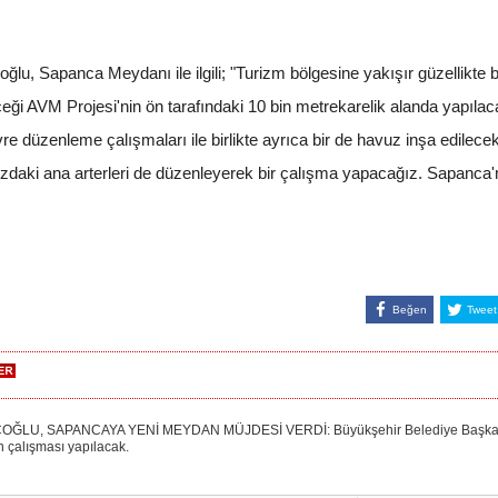
lu, Sapanca Meydanı ile ilgili; "Turizm bölgesine yakışır güzellikte
eği AVM Projesi'nin ön tarafındaki 10 bin metrekarelik alanda yapı
e düzenleme çalışmaları ile birlikte ayrıca bir de havuz inşa edilecek
daki ana arterleri de düzenleyerek bir çalışma yapacağız. Sapanca'm
Beğen
Tweet
U, SAPANCAYA YENİ MEYDAN MÜJDESİ VERDİ: Büyükşehir Belediye Başkanı Zeki
n çalışması yapılacak.