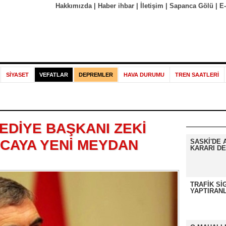
Hakkımızda
|
Haber ihbar
|
İletişim
|
Sapanca Gölü
|
E
SİYASET
VEFATLAR
DEPREMLER
HAVA DURUMU
TREN SAATLERİ
EDİYE BAŞKANI ZEKİ
CAYA YENİ MEYDAN
SASKİ'DE 
KARARI DE
TRAFİK Sİ
YAPTIRANL