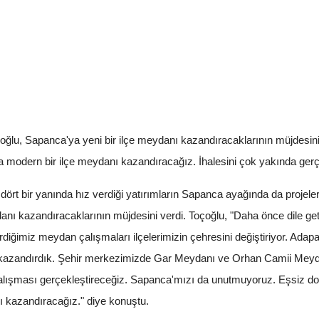
ğlu, Sapanca'ya yeni bir ilçe meydanı kazandıracaklarının müjdesini
modern bir ilçe meydanı kazandıracağız. İhalesini çok yakında gerçe
ört bir yanında hız verdiği yatırımların Sapanca ayağında da projeler
anı kazandıracaklarının müjdesini verdi. Toçoğlu, "Daha önce dile get
rdiğimiz meydan çalışmaları ilçelerimizin çehresini değiştiriyor. Adapaz
rı kazandırdık. Şehir merkezimizde Gar Meydanı ve Orhan Camii Meyd
alışması gerçekleştireceğiz. Sapanca'mızı da unutmuyoruz. Eşsiz do
 kazandıracağız." diye konuştu.