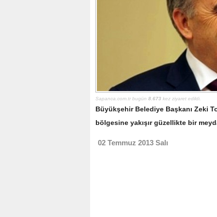
Sapanca.com.tr bugün
8.673
kez ziyaret edildi.
Büyükşehir Belediye Başkanı Zeki Toç
bölgesine yakışır güzellikte bir mey
02 Temmuz 2013 Salı