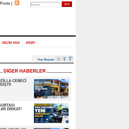
-Posta
|
SEÇİM 2024
ARŞİV
Yazı Boyutu:
DİĞER HABERLER
ATİLLA CEBECİ
ĞİŞTİ!
GORTASI
AR DİKKAT!