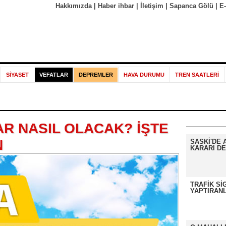
Hakkımızda
|
Haber ihbar
|
İletişim
|
Sapanca Gölü
|
E
SİYASET
VEFATLAR
DEPREMLER
HAVA DURUMU
TREN SAATLERİ
R NASIL OLACAK? İŞTE
N
SASKİ'DE 
KARARI DE
TRAFİK Sİ
YAPTIRANL