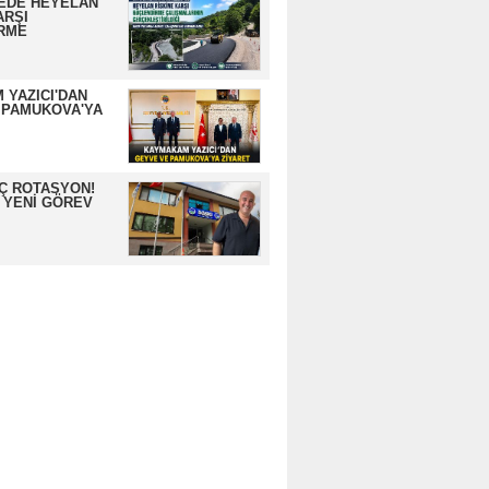
EDE HEYELAN
ARŞI
RME
 YAZICI'DAN
 PAMUKOVA'YA
İÇ ROTASYON!
 YENİ GÖREV