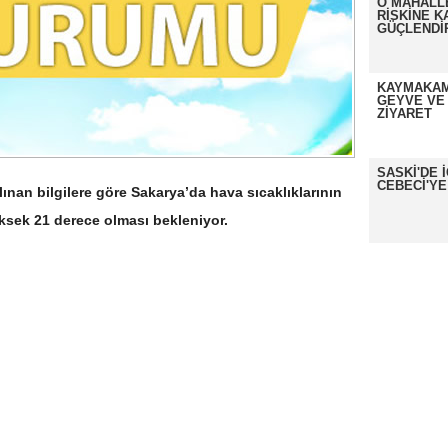
O MAHALL
RİSKİNE K
GÜÇLENDİ
KAYMAKAM
GEYVE VE
ZİYARET
SASKİ'DE 
CEBECİ'YE
nan bilgilere göre Sakarya’da hava sıcaklıklarının
sek 21 derece olması bekleniyor.