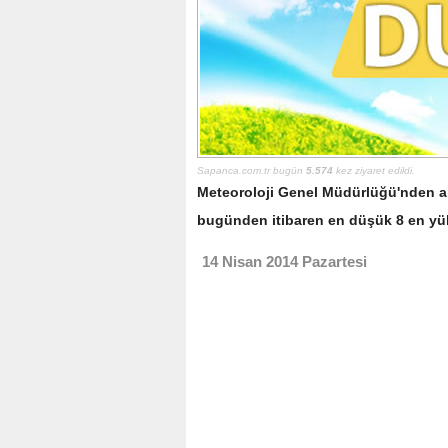
Sapanca.com.tr bugün
5.574
kez ziyaret edildi.
Meteoroloji Genel Müdürlüğü'nden alı
bugünden itibaren en düşük 8 en yük
14 Nisan 2014 Pazartesi