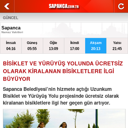
GÜNCEL
Sapanca
Namaz Vakitleri
İmsak
Güneş
Öğle
İkindi
Akşam
Yatsı
04:16
05:55
13:09
17:00
20:13
21:45
BİSİKLET VE YÜRÜYÜŞ YOLUNDA ÜCRETSİZ
OLARAK KİRALANAN BİSİKLETLERE İLGİ
BÜYÜYOR
Sapanca Belediyesi’nin hizmete açtığı Uzunkum
Bisiklet ve Yürüyüş Yolu projesinde ücretsiz olarak
kiralanan bisikletlere ilgi her geçen gün artıyor.