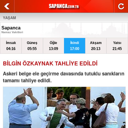
YAŞAM
Sapanca
Namaz Vakitleri
İmsak
Güneş
Öğle
İkindi
Akşam
Yatsı
04:16
05:55
13:09
17:00
20:13
21:45
BİLGİN ÖZKAYNAK TAHLİYE EDİLDİ
Askeri belge ele geçirme davasında tutuklu sanıkların
tamamı tahliye edildi.