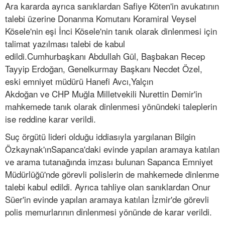
Ara kararda ayrıca sanıklardan Safiye Köten'in avukatının
talebi üzerine Donanma Komutanı Koramiral Veysel
Kösele'nin eşi İnci Kösele'nin tanık olarak dinlenmesi için
talimat yazılması talebi de kabul
edildi.Cumhurbaşkanı Abdullah Gül, Başbakan Recep
Tayyip Erdoğan, Genelkurmay Başkanı Necdet Özel,
eski emniyet müdürü Hanefi Avcı,Yalçın
Akdoğan ve CHP Muğla Milletvekili Nurettin Demir'in
mahkemede tanık olarak dinlenmesi yönündeki taleplerin
ise reddine karar verildi.
Suç örgütü lideri olduğu iddiasıyla yargılanan Bilgin
Özkaynak'ınSapanca'daki evinde yapılan aramaya katılan
ve arama tutanağında imzası bulunan Sapanca Emniyet
Müdürlüğü'nde görevli polislerin de mahkemede dinlenme
talebi kabul edildi. Ayrıca tahliye olan sanıklardan Onur
Süer'in evinde yapılan aramaya katılan İzmir'de görevli
polis memurlarının dinlenmesi yönünde de karar verildi.