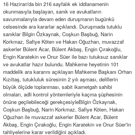
16 Haziran'da bin 216 sayfalık ek iddianamenin
okunmasıyla başlayan, sanık ve avukatların
savunmalarıyla devam eden duruşmanın bugünkü
celsesinde ara kararlar açıklandı. Duruşmada tutuklu
sanıklar Bilgin Özkaynak, Coşkun Başbuğ, Narin
Korkmaz, Safiye Köten ve Hakan Oğuzhan, muvazzaf
askerler Bülent Acar, Bülent Akbaş, Engin Çırakoğlu,
Engin Karatekin ve Onur Süer ile bazı tutuksuz sanıklar
ve avukatlar hazır bulundu. Mahkeme heyetinin 101
maddelik ara kararını açıklayan Mahkeme Başkanı Orhan
Kızıltaş, tutukluluk süresinin 2 yılı aşması, delillerin
büyük ölçüde toplanması, sabit ikametgah sahibi
olmaları, adli kontrol yöntemleriyle kaçma şüphesinin
önüne geçilebileceği gerekçesiyleBilgin Özkaynak,
Coşkun Başbuğ, Narin Korkmaz, Safiye Köten, Hakan
Oğuzhan ile muvazzaf askerler Bülent Acar, Bülent
Akbaş, Engin Çırakoğlu, Engin Karatekin ve Onur Süer'in
tahliyelerine karar verildiğini açıkladı.