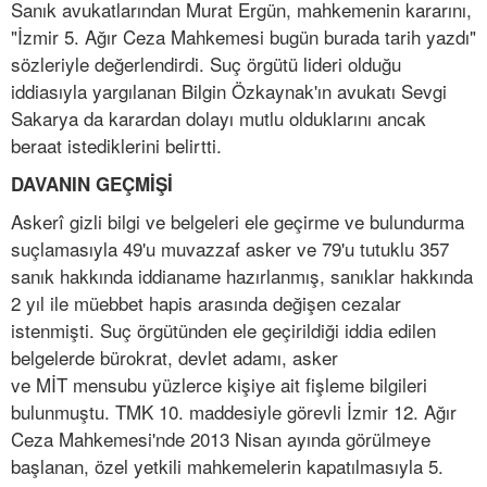
Sanık avukatlarından Murat Ergün, mahkemenin kararını,
"İzmir 5. Ağır Ceza Mahkemesi bugün burada tarih yazdı"
sözleriyle değerlendirdi. Suç örgütü lideri olduğu
iddiasıyla yargılanan Bilgin Özkaynak'ın avukatı Sevgi
Sakarya da karardan dolayı mutlu olduklarını ancak
beraat istediklerini belirtti.
DAVANIN GEÇMİŞİ
Askerî gizli bilgi ve belgeleri ele geçirme ve bulundurma
suçlamasıyla 49'u muvazzaf asker ve 79'u tutuklu 357
sanık hakkında iddianame hazırlanmış, sanıklar hakkında
2 yıl ile müebbet hapis arasında değişen cezalar
istenmişti. Suç örgütünden ele geçirildiği iddia edilen
belgelerde bürokrat, devlet adamı, asker
ve MİT mensubu yüzlerce kişiye ait fişleme bilgileri
bulunmuştu. TMK 10. maddesiyle görevli İzmir 12. Ağır
Ceza Mahkemesi'nde 2013 Nisan ayında görülmeye
başlanan, özel yetkili mahkemelerin kapatılmasıyla 5.